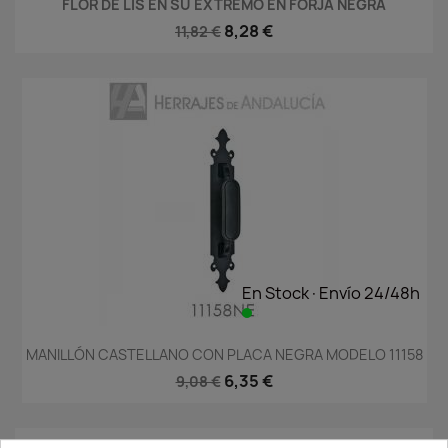
FLOR DE LIS EN SU EXTREMO EN FORJA NEGRA
8,28 €
11,82 €
En Stock·Envío 24/48h
MANILLÓN CASTELLANO CON PLACA NEGRA MODELO 11158
6,35 €
9,08 €