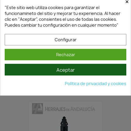
×
"Este sitio web utiliza cookies para garantizar el
funcionamineto del sitio y mejorar tu experiencia. Al hacer
clic en "Aceptar", consientes el uso de todas las cookies.
Puedes cambiar tu configuración en cualquier momento"
Configurar
Rechazar
En Stock·Envío 24/48h
Aceptar
MANILLÓN CON PLACA DE ACERO Y TIRADOR ZAMAK NEGRO
MODELO...
Política de privacidad y cookies
7,52 €
10,74 €