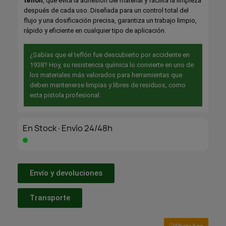
teflón
, que evita la adhesión del material y facilita la limpieza
después de cada uso. Diseñada para un control total del
flujo y una dosificación precisa, garantiza un trabajo limpio,
rápido y eficiente en cualquier tipo de aplicación.
¿Sabías que el teflón fue descubierto por accidente en
1938? Hoy, su resistencia química lo convierte en uno de
los materiales más valorados para herramientas que
deben mantenerse limpias y libres de residuos, como
esta pistola profesional.
En Stock·Envío 24/48h
Envío y devoluciones
Transporte