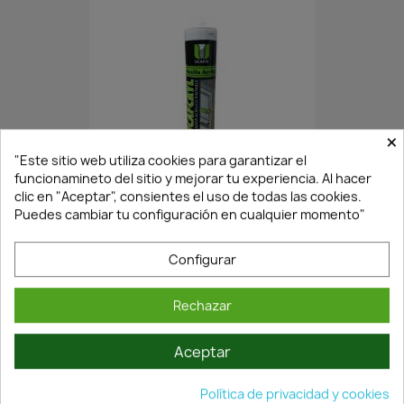
×
"Este sitio web utiliza cookies para garantizar el
En Stock·Envío 24/48h
funcionamineto del sitio y mejorar tu experiencia. Al hacer
clic en "Aceptar", consientes el uso de todas las cookies.
Puedes cambiar tu configuración en cualquier momento"
SELLADOR POLIURETANO BLANCO...
5,41 €
Configurar
7,73 €
Rechazar
Aceptar
Política de privacidad y cookies