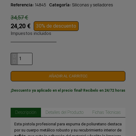
Referencia
14845
Categoría
Siliconas y selladores
34,57 €
24,20 €
30% de descuento
Impuestos incluidos
AÑADIR AL CARRITO
¡Descuento ya aplicado en el precio final! Recíbelo en 24/72 horas
Descripción
Detalles del Producto
Fichas Técnicas
Esta pistola profesional para espuma de poliuretano destaca
por su cuerpo metálico robusto y su recubrimiento interior de