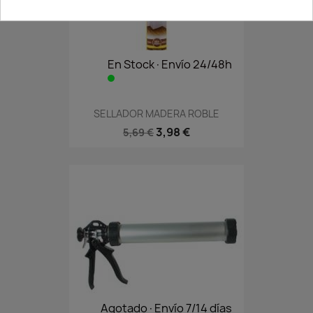
En Stock·Envío 24/48h
SELLADOR MADERA ROBLE
3,98 €
5,69 €
Agotado·Envío 7/14 días