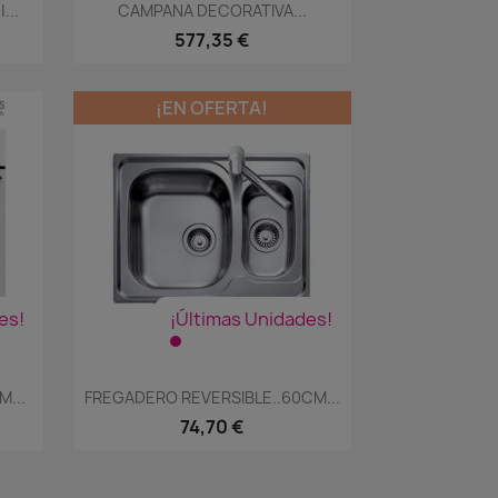
Vista rápida

...
CAMPANA DECORATIVA...
577,35 €
¡EN OFERTA!
es!
¡Últimas Unidades!
Vista rápida

...
FREGADERO REVERSIBLE..60CM...
74,70 €