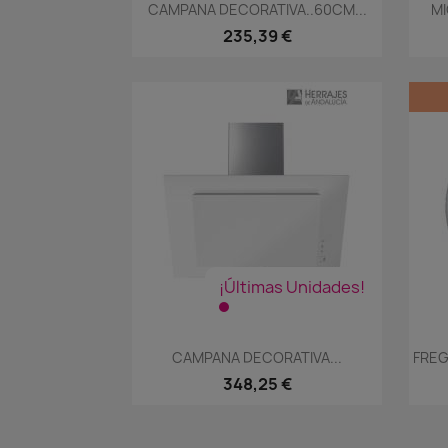
Vista rápida

CAMPANA DECORATIVA..60CM...
MI
235,39 €
¡Últimas Unidades!
Vista rápida

CAMPANA DECORATIVA...
FREG
348,25 €