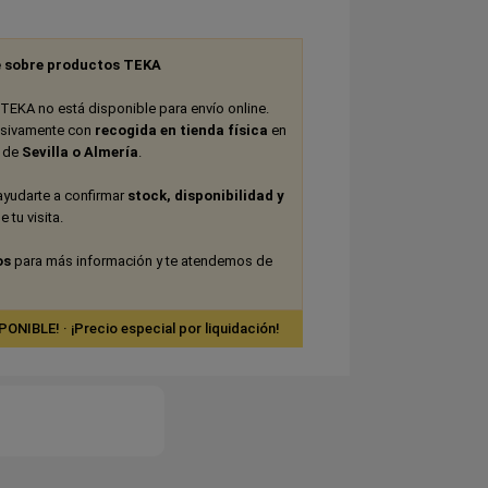
 sobre productos TEKA
TEKA no está disponible para envío online.
usivamente con
recogida en tienda física
en
s de
Sevilla o Almería
.
ayudarte a confirmar
stock, disponibilidad y
 tu visita.
os
para más información y te atendemos de
IBLE! · ¡Precio especial por liquidación!