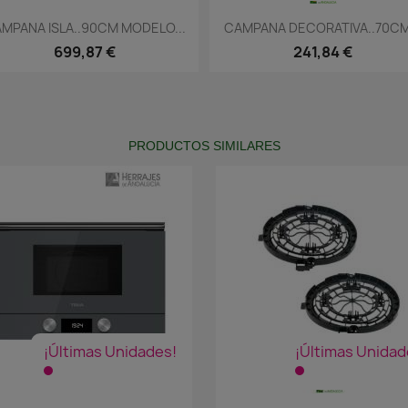
Vista rápida
Vista rápida


MPANA ISLA..90CM MODELO...
CAMPANA DECORATIVA..70CM.
699,87 €
241,84 €
PRODUCTOS SIMILARES
¡Últimas Unidades!
¡Últimas Unidad