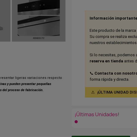
Información importante
Este producto de la marca 
Su compra se realiza excl
nuestros establecimiento
Si lo necesitas, podemos 
reserva en tienda
antes de
📞
Contacta con nosotr
resentar ligeras variaciones respecto
forma rápida y directa.
ativas y pueden presentar pequeñas
s del proceso de fabricación.
⚠
¡ÚLTIMA UNIDAD DISPON
¡Últimas Unidades!