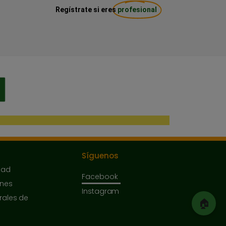
Regístrate si eres
profesional
Síguenos
dad
Facebook
ones
Instagram
rales de
🏠