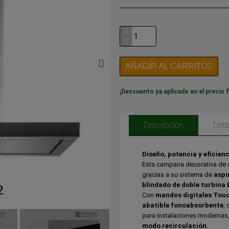
AÑADIR AL CARRITO
¡Descuento ya aplicado en el precio f
Descripción
Deta
Diseño, potencia y eficien
Esta campana decorativa de 
gracias a su sistema de
aspi
blindado de doble turbin
Con
mandos digitales Touc
abatible fonoabsorbente
, 
para instalaciones modernas,
modo recirculación
.