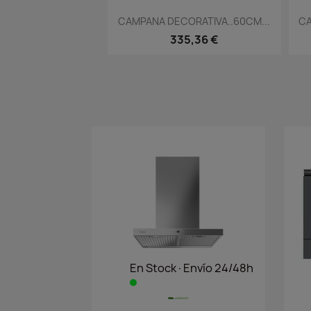
Vista rápida

CAMPANA DECORATIVA..60CM...
CA
335,36 €
En Stock·Envío 24/48h