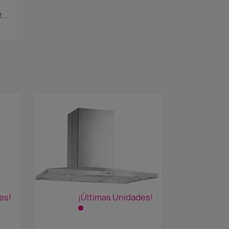
..
es!
¡Últimas Unidades!