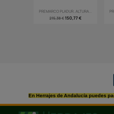
Vista rápida

PREMARCO PLADUR..ALTURA...
PR
150,77 €
215,38 €
En Herrajes de Andalucía puedes pa