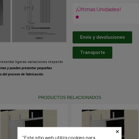
¡Últimas Unidades!
Envío y devoluciones
Transporte
resentar ligeras variaciones respecto
ativas y pueden presentar pequeñas
s del proceso de fabricación.
PRODUCTOS RELACIONADOS
×
"Este sitio web utiliza cookies para