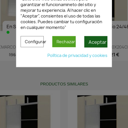
garantizar el funcionamineto del sitio y
mejorar tu experiencia. Al hacer clic en
"Aceptar", consientes el uso de todas las
cookies. Puedes cambiar tu configuración
En Stock·Envío 24/48h
En Stock·Envío 24/4
en cualquier momento"
Aceptar
Configurar
Rechazar
Vista rápida
Vista rápida


EMARCO PLADUR..60X204CM...
PREMARCO PLADUR..70X204CM
137,21 €
137,21 €
196,02 €
196,02 €
Política de privacidad y cookies
PRODUCTOS SIMILARES