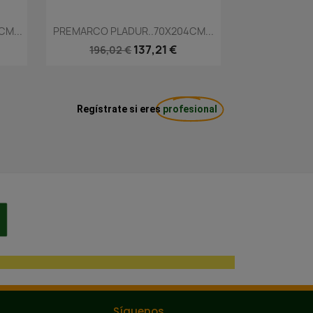
Vista rápida

M...
PREMARCO PLADUR..70X204CM...
137,21 €
196,02 €
Regístrate si eres
profesional
Síguenos