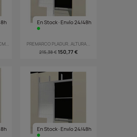
48h
En Stock·Envío 24/48h
Vista rápida

M...
PREMARCO PLADUR..ALTURA...
150,77 €
215,38 €
48h
En Stock·Envío 24/48h