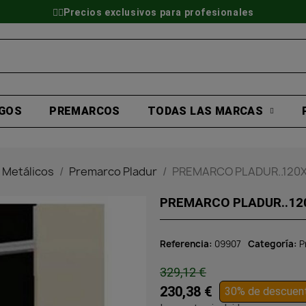
👷‍♂️Precios exclusivos para profesionales
GOS
PREMARCOS
TODAS LAS MARCAS
 Metálicos
Premarco Pladur
PREMARCO PLADUR..120
PREMARCO PLADUR..1
Referencia
09907
Categoría
P
329,12 €
230,38 €
30% de descuen