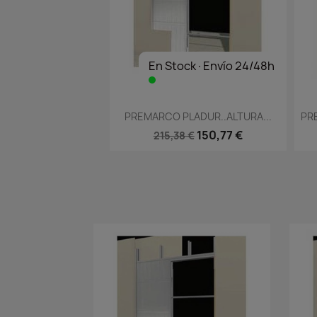
En Stock·Envío 24/48h
Vista rápida

PREMARCO PLADUR..ALTURA...
PR
150,77 €
215,38 €