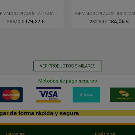
Vista rápida
Vista rápida


EMARCO PLADUR..ALTURA...
PREMARCO PLADUR..100X204C
179,27 €
184,05 €
256,10 €
262,93 €
VER PRODUCTOS SIMILARES
Métodos de pago seguros
gar de forma rápida y segura
Herrajes
Políticas