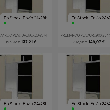
En Stock·Envío 24/48h
En Stock·Envío 24/
Vista rápida
Vista rápida


MARCO PLADUR..60X204CM...
PREMARCO PLADUR..90X204C
137,21 €
149,07 €
196,02 €
212,96 €
En Stock·Envío 24/48h
En Stock·Envío 24/