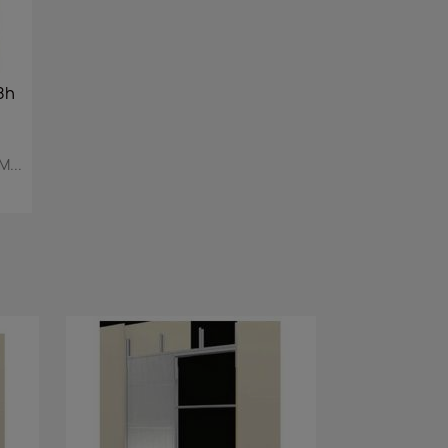
8h
...