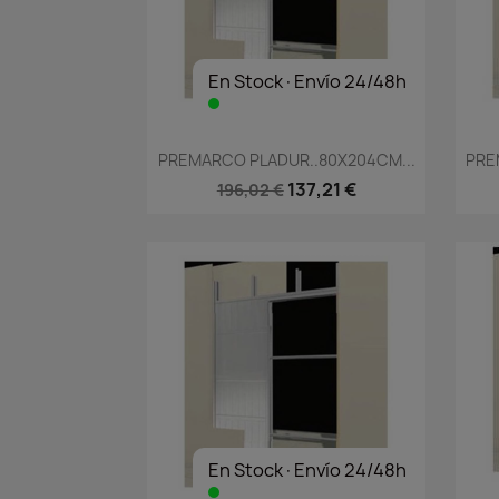
En Stock·Envío 24/48h
Vista rápida

PREMARCO PLADUR..80X204CM...
PRE
137,21 €
196,02 €
En Stock·Envío 24/48h