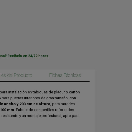
inal! Recíbelo en 24/72 horas
lles del Producto
Fichas Técnicas
ara instalación en tabiques de pladur o cartón
 para puertas interiores de gran tamaño, con
e ancho y 203 cm de altura
, para paredes
100 mm
. Fabricado con perfiles reforzados
a resistente y un montaje profesional, apto para