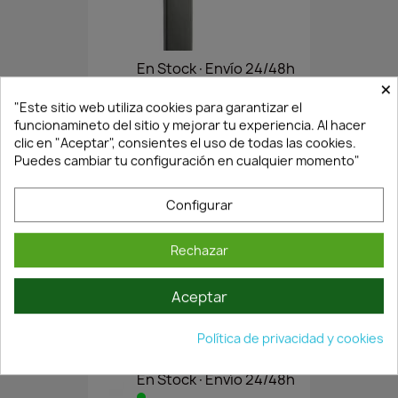
En Stock·Envío 24/48h
×
"Este sitio web utiliza cookies para garantizar el
funcionamineto del sitio y mejorar tu experiencia. Al hacer
JUEGO MANIVELA NORA CON...
clic en "Aceptar", consientes el uso de todas las cookies.
8,54 €
12,20 €
Puedes cambiar tu configuración en cualquier momento"
Configurar
Rechazar
Aceptar
Política de privacidad y cookies
En Stock·Envío 24/48h