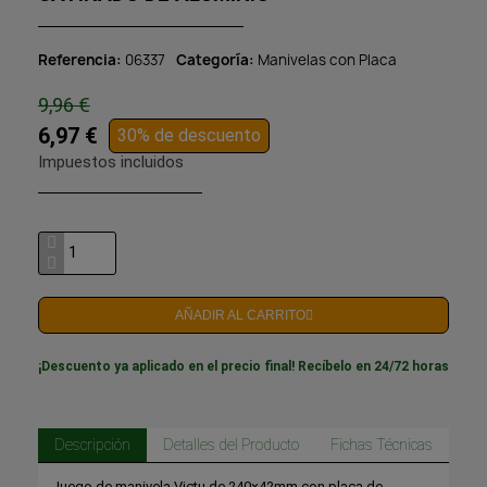
Referencia
06337
Categoría
Manivelas con Placa
9,96 €
6,97 €
30% de descuento
Impuestos incluidos
AÑADIR AL CARRITO
¡Descuento ya aplicado en el precio final! Recíbelo en 24/72 horas
Descripción
Detalles del Producto
Fichas Técnicas
Juego de manivela Victu de 240×42mm con placa de