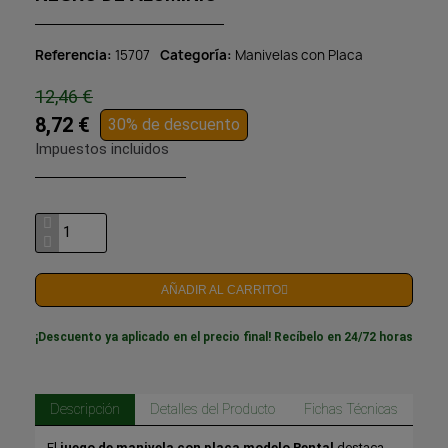
Referencia
15707
Categoría
Manivelas con Placa
12,46 €
8,72 €
30% de descuento
Impuestos incluidos
AÑADIR AL CARRITO
¡Descuento ya aplicado en el precio final! Recíbelo en 24/72 horas
Descripción
Detalles del Producto
Fichas Técnicas
El
juego de manivela con placa modelo Rental
destaca