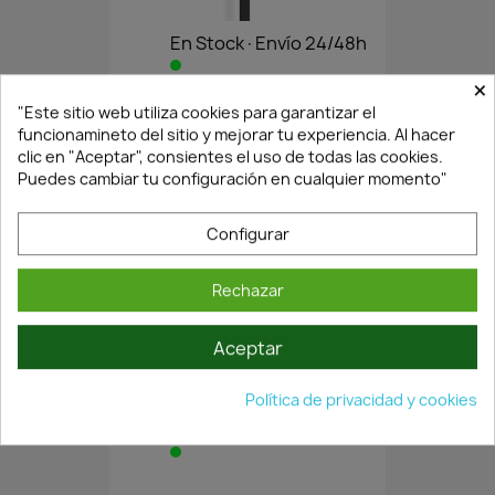
En Stock·Envío 24/48h
×
"Este sitio web utiliza cookies para garantizar el
MANILLÓN REDONDO SERIE...
funcionamineto del sitio y mejorar tu experiencia. Al hacer
24,31 €
34,73 €
clic en "Aceptar", consientes el uso de todas las cookies.
Puedes cambiar tu configuración en cualquier momento"
Configurar
Rechazar
Aceptar
Política de privacidad y cookies
En Stock·Envío 24/48h