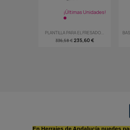
¡Últimas Unidades!
Vista rápida

PLANTILLA PARA EL FRESADO...
BAS
235,60 €
336,58 €
En Herrajes de Andalucía puedes pa