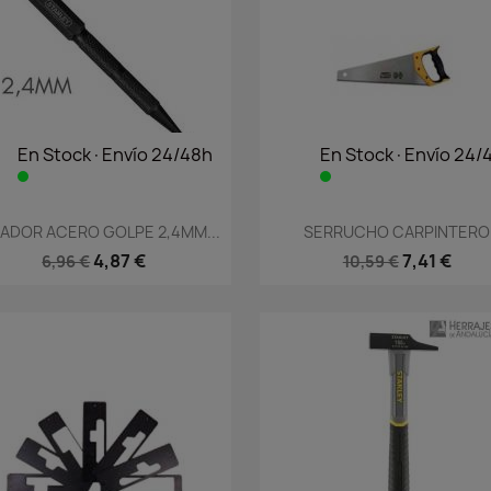
En Stock·Envío 24/48h
En Stock·Envío 24/
Vista rápida
Vista rápida


ADOR ACERO GOLPE 2,4MM...
SERRUCHO CARPINTERO
4,87 €
7,41 €
6,96 €
10,59 €