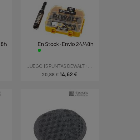
48h
En Stock·Envío 24/48h
Vista rápida

JUEGO 15 PUNTAS DEWALT +...
14,62 €
20,88 €