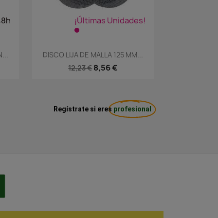
48h
¡Últimas Unidades!
Vista rápida

...
DISCO LIJA DE MALLA 125 MM...
8,56 €
12,23 €
Regístrate si eres
profesional