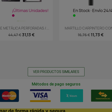
¡Últimas Unidades!
En Stock·Envío 24/
Vista rápida
Vista rápida


E METÁLICA PERFORADAS /...
MARTILLO CARPINTERO CON
31,13 €
11,73 €
44,47 €
16,76 €
VER PRODUCTOS SIMILARES
Métodos de pago seguros
gar de forma rápida y segura