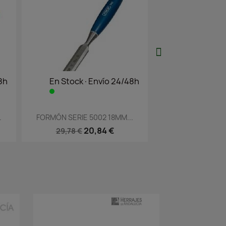
 Stock·Envío 24/48h
En Stock·Envío 24/48h
Vista rápida
Vista rápida


N SERIE 5002 18MM...
FORMÓN SERIE 5002 20MM...
20,84 €
20,84 €
29,78 €
29,78 €