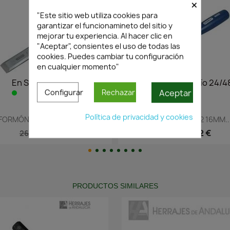
×
"Este sitio web utiliza cookies para
garantizar el funcionamineto del sitio y
mejorar tu experiencia. Al hacer clic en
"Aceptar", consientes el uso de todas las
cookies. Puedes cambiar tu configuración
en cualquier momento"
nvío 24/48h
En Stock·Envío 24/48h
En
Aceptar
Configurar
Rechazar
ápida
Vista rápida

Política de privacidad y cookies
02 12MM...
FORMON SERIE 5002 16MM...
FORMÓ
,39 €
19,62 €
28,04 €
PRODUCTOS SIMILARES