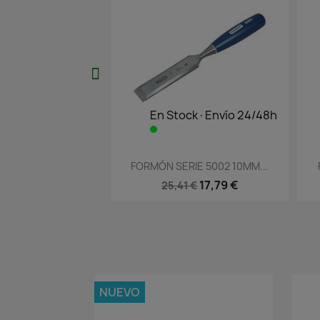
En Stock·Envío 24/48h
En Stock·E
Vista rápida
Vista r


FORMÓN SERIE 5002 10MM...
FORMÓN SERIE 50
17,79 €
18
25,41 €
26,27 €
NUEVO