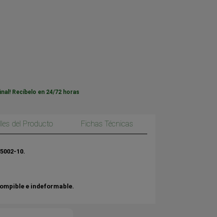
inal! Recíbelo en 24/72 horas
lles del Producto
Fichas Técnicas
5002-10.
rompible e indeformable.