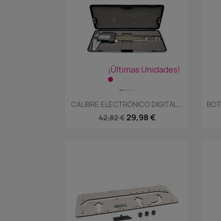
¡Últimas Unidades!
Vista rápida

CALIBRE ELECTRÓNICO DIGITAL...
BOT
29,98 €
42,82 €