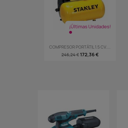
¡Últimas Unidades!
Vista rápida

COMPRESOR PORTÁTIL 1.5 CV....
172,36 €
246,24 €