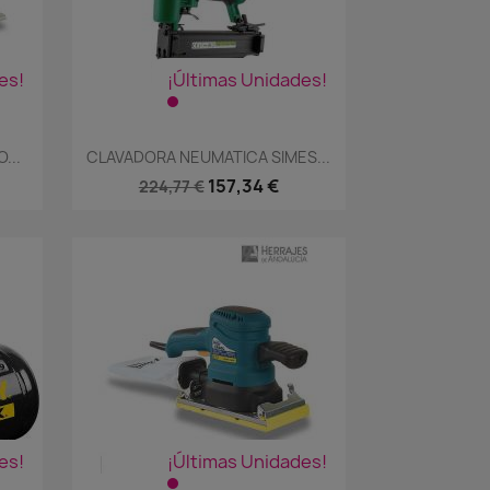
es!
¡Últimas Unidades!
Vista rápida

...
CLAVADORA NEUMATICA SIMES...
157,34 €
224,77 €
es!
¡Últimas Unidades!