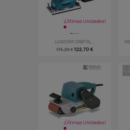
¡Últimas Unidades!
Vista rápida

LIJADORA ORBITAL...
AS
122,70 €
175,29 €
¡Últimas Unidades!