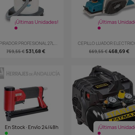
¡Últimas Unidades!
¡Últimas Unidad
Vista rápida
Vista rápida


PIRADOR PROFESIONAL 27L...
CEPILLO LIJADOR ELECTRICO
531,68 €
468,69 €
759,55 €
669,55 €
En Stock·Envío 24/48h
¡Últimas Unidad