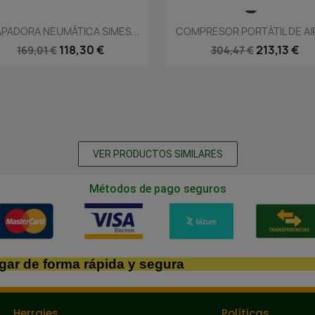
Vista rápida
Vista rápida


PADORA NEUMÁTICA SIMES...
COMPRESOR PORTÁTIL DE AIR
118,30 €
213,13 €
169,01 €
304,47 €
VER PRODUCTOS SIMILARES
Métodos de pago seguros
gar de forma rápida y segura
Herrajes
Políticas