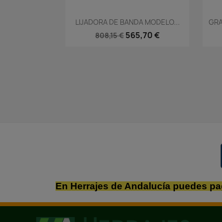
Vista rápida

LIJADORA DE BANDA MODELO...
GRA
565,70 €
808,15 €
En Herrajes de Andalucía puedes pa