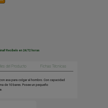
inal! Recíbelo en 24/72 horas
lles del Producto
Fichas Técnicas
con asa para colgar al hombro. Con capacidad
xima de 10 bares. Posee un pequeño
e.