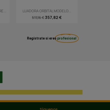
Vista rápida

E...
LIJADORA ORBITAL MODELO...
357,82 €
511,16 €
Regístrate si eres
profesional
Síguenos