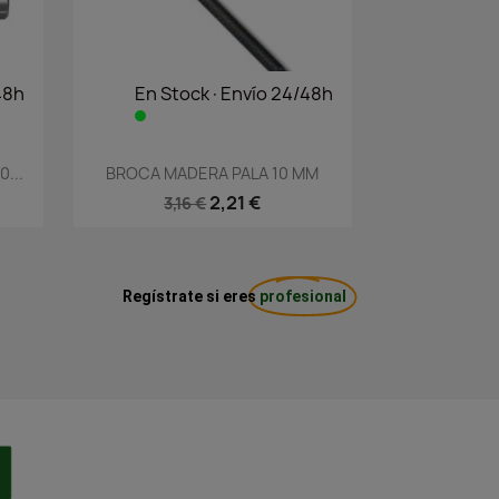
48h
En Stock·Envío 24/48h
Vista rápida

...
BROCA MADERA PALA 10 MM
2,21 €
3,16 €
Regístrate si eres
profesional