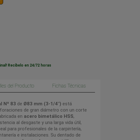
inal! Recíbelo en 24/72 horas
lles del Producto
Fichas Técnicas
l Nº 83
de
Ø83 mm (3-1/4")
está
rforaciones de gran diámetro con un corte
Fabricada en
acero bimetálico HSS
,
tencia al desgaste y una larga vida útil,
al para profesionales de la carpintería,
ontanería e instalaciones.
Su dentado de