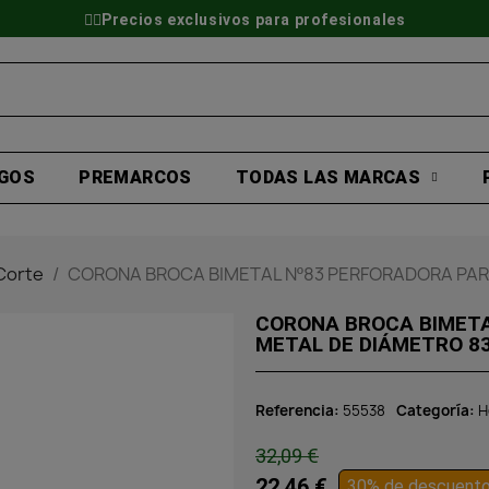
👷‍♂️Precios exclusivos para profesionales
GOS
PREMARCOS
TODAS LAS MARCAS
Corte
CORONA BROCA BIMETAL Nº83 PERFORADORA PA
CORONA BROCA BIMETA
METAL DE DIÁMETRO 
Referencia
55538
Categoría
H
32,09 €
22,46 €
30% de descuent