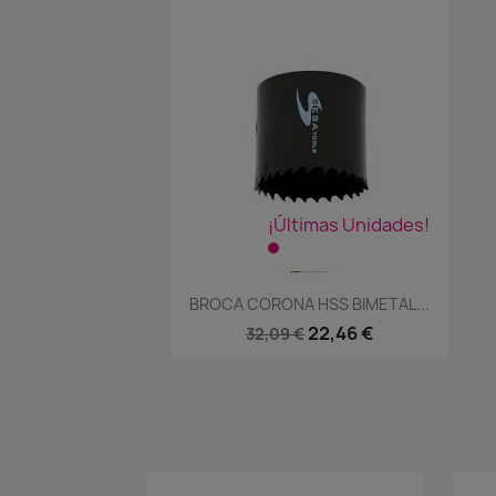
¡Últimas Unidades!
Vista rápida

BROCA CORONA HSS BIMETAL...
22,46 €
32,09 €