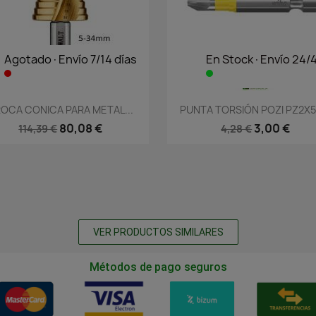
Agotado·Envío 7/14 días
En Stock·Envío 24/
Vista rápida
Vista rápida


OCA CONICA PARA METAL...
PUNTA TORSIÓN POZI PZ2X50
80,08 €
3,00 €
114,39 €
4,28 €
VER PRODUCTOS SIMILARES
Métodos de pago seguros