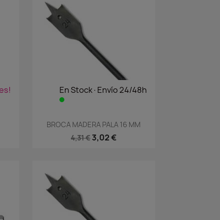
es!
En Stock·Envío 24/48h
Vista rápida

1
BROCA MADERA PALA 16 MM
3,02 €
4,31 €