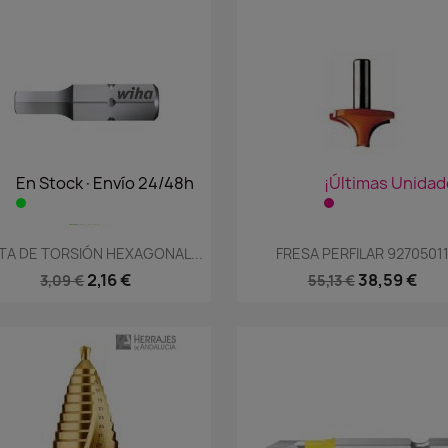
En Stock·Envío 24/48h
¡Últimas Unidad
Vista rápida
Vista rápida


TA DE TORSIÓN HEXAGONAL...
FRESA PERFILAR 9270501
2,16 €
38,59 €
3,09 €
55,13 €