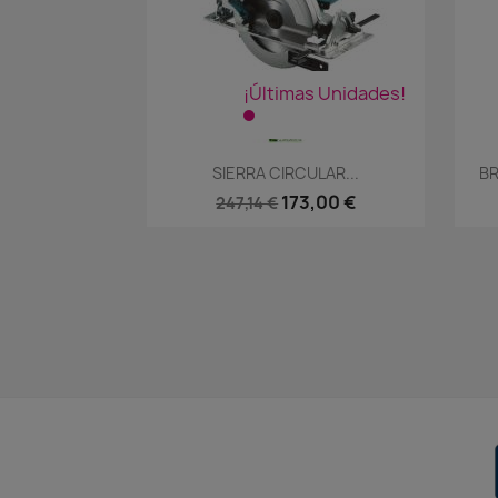
¡Últimas Unidades!
Vista rápida

SIERRA CIRCULAR...
BR
173,00 €
247,14 €