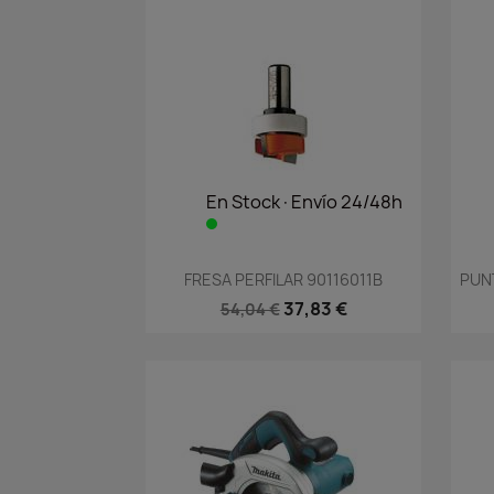
En Stock·Envío 24/48h
Vista rápida

FRESA PERFILAR 90116011B
PUN
37,83 €
54,04 €