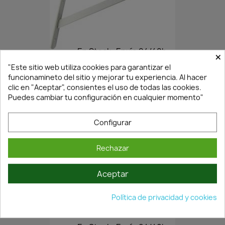
En Stock·Envío 24/48h
×
"Este sitio web utiliza cookies para garantizar el
funcionamineto del sitio y mejorar tu experiencia. Al hacer
ESCUADRA DE REFUERZO PARA...
clic en "Aceptar", consientes el uso de todas las cookies.
Puedes cambiar tu configuración en cualquier momento"
3,82 €
5,46 €
Configurar
Rechazar
Aceptar
Política de privacidad y cookies