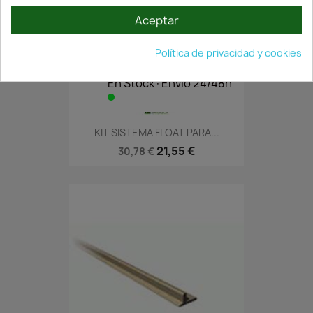
Aceptar
Política de privacidad y cookies
En Stock·Envío 24/48h
KIT SISTEMA FLOAT PARA...
21,55 €
30,78 €