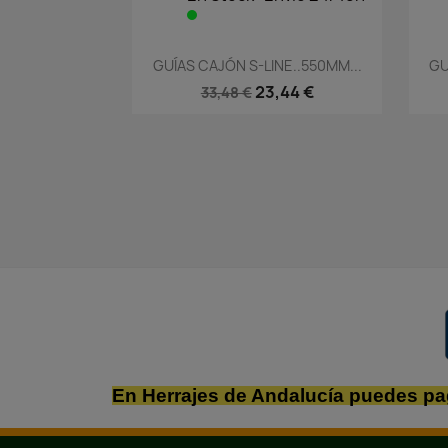
Vista rápida

GUÍAS CAJÓN S-LINE..550MM...
GU
23,44 €
33,48 €
En Herrajes de Andalucía puedes pa