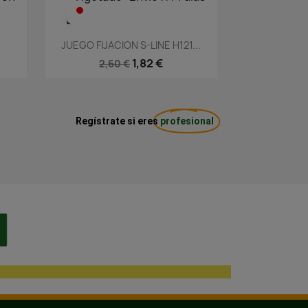
Vista rápida

JUEGO FIJACION S-LINE H121...
1,82 €
2,60 €
Regístrate si eres
profesional