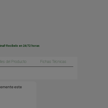
inal! Recíbelo en 24/72 horas
lles del Producto
Fichas Técnicas
temente este