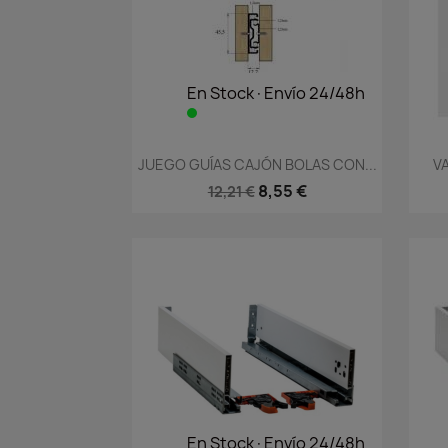
En Stock·Envío 24/48h
Vista rápida

JUEGO GUÍAS CAJÓN BOLAS CON...
VA
8,55 €
12,21 €
En Stock·Envío 24/48h