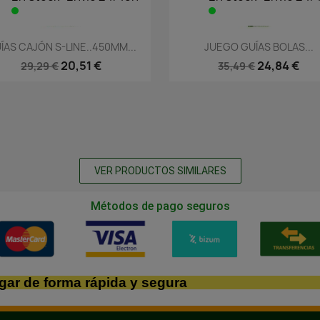
Vista rápida
Vista rápida


ÍAS CAJÓN S-LINE..450MM...
JUEGO GUÍAS BOLAS...
20,51 €
24,84 €
29,29 €
35,49 €
VER PRODUCTOS SIMILARES
Métodos de pago seguros
gar de forma rápida y segura