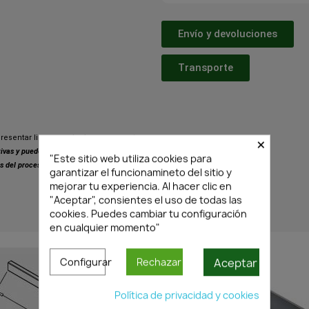
Envío y devoluciones
Transporte
×
resentar ligeras variaciones respecto
ativas y pueden presentar pequeñas
"Este sitio web utiliza cookies para
s del proceso de fabricación.
garantizar el funcionamineto del sitio y
mejorar tu experiencia. Al hacer clic en
"Aceptar", consientes el uso de todas las
cookies. Puedes cambiar tu configuración
PRODUCTOS SIMILARES
en cualquier momento"
Aceptar
Configurar
Rechazar
Política de privacidad y cookies