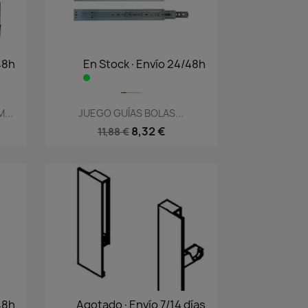
48h
En Stock·Envío 24/48h
Vista rápida

...
JUEGO GUÍAS BOLAS...
8,32 €
11,88 €
48h
Agotado·Envío 7/14 días