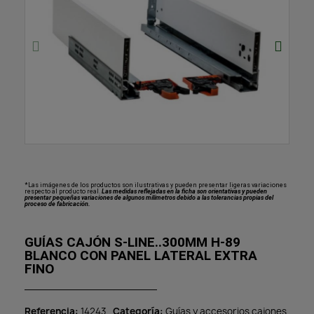
*Las imágenes de los productos son ilustrativas y pueden presentar ligeras variaciones
respecto al producto real.
Las medidas reflejadas en la ficha son orientativas y pueden
presentar pequeñas variaciones de algunos milímetros debido a las tolerancias propias del
proceso de fabricación.
GUÍAS CAJÓN S-LINE..300MM H-89
BLANCO CON PANEL LATERAL EXTRA
FINO
Referencia
14243
Categoría
Guías y accesorios cajones