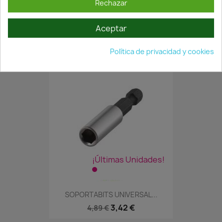
Rechazar
CLAVOS PINS 6/25MM..CAJA...
Aceptar
11,21 €
16,01 €
Política de privacidad y cookies
¡Últimas Unidades!
SOPORTABITS UNIVERSAL...
3,42 €
4,89 €