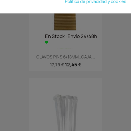
Política de privacidad y cookies
En Stock·Envío 24/48h
CLAVOS PINS 6/18MM..CAJA...
12,45 €
17,79 €