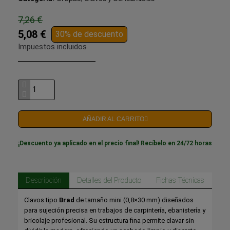
7,26 €
5,08 €
30% de descuento
Impuestos incluidos
AÑADIR AL CARRITO
¡Descuento ya aplicado en el precio final! Recíbelo en 24/72 horas
Descripción
Detalles del Producto
Fichas Técnicas
Clavos tipo
Brad
de tamaño mini (0,8×30 mm) diseñados
para sujeción precisa en trabajos de carpintería, ebanistería y
bricolaje profesional. Su estructura fina permite clavar sin