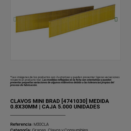
*Las imágenes de los productos son ilustrativas y pueden presentar ligeras variaciones
respecto al producto real.
Las medidas reflejadas en la ficha son orientativas y pueden
presentar pequeñas variaciones de algunos milímetros debido a las tolerancias propias del
proceso de fabricación.
CLAVOS MINI BRAD [4741030] MEDIDA
0.8X30MM | CAJA 5.000 UNIDADES
Referencia
M30CLA
Categoría
Grapas, Clavos y Consumibles