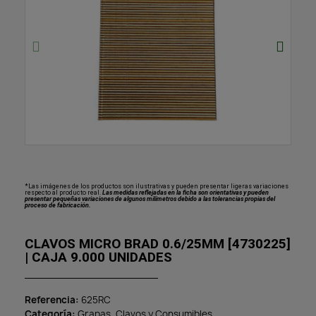
*Las imágenes de los productos son ilustrativas y pueden presentar ligeras variaciones
respecto al producto real.
Las medidas reflejadas en la ficha son orientativas y pueden
presentar pequeñas variaciones de algunos milímetros debido a las tolerancias propias del
proceso de fabricación.
CLAVOS MICRO BRAD 0.6/25MM [4730225]
| CAJA 9.000 UNIDADES
Referencia
625RC
Categoría
Grapas, Clavos y Consumibles