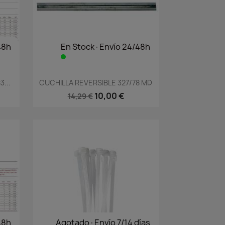
48h
En Stock·Envío 24/48h
Vista rápida

...
CUCHILLA REVERSIBLE 327/78 MD
10,00 €
14,29 €
48h
Agotado·Envío 7/14 días