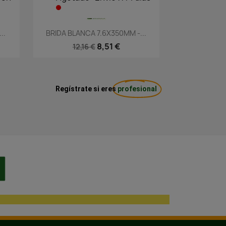
Vista rápida

..
BRIDA BLANCA 7.6X350MM -...
8,51 €
12,16 €
Regístrate si eres
profesional