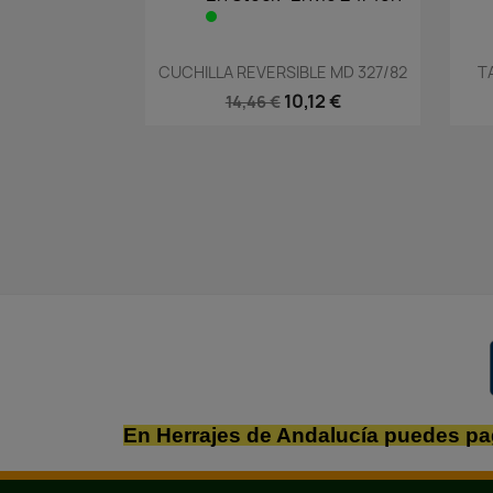
Vista rápida

CUCHILLA REVERSIBLE MD 327/82
T
10,12 €
14,46 €
En Herrajes de Andalucía puedes pa