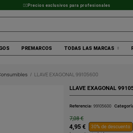
👷‍♂️Precios exclusivos para profesionales
GOS
PREMARCOS
TODAS LAS MARCAS
 Consumibles
LLAVE EXAGONAL 99105600
LLAVE EXAGONAL 9910
Referencia
99105600
Categorí
7,08 €
4,95 €
30% de descuento