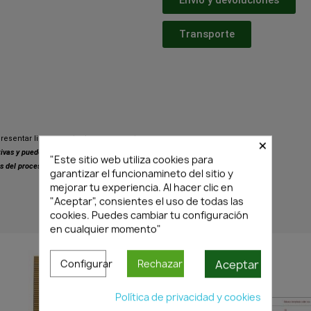
Transporte
×
resentar ligeras variaciones respecto
ativas y pueden presentar pequeñas
"Este sitio web utiliza cookies para
s del proceso de fabricación.
garantizar el funcionamineto del sitio y
mejorar tu experiencia. Al hacer clic en
"Aceptar", consientes el uso de todas las
cookies. Puedes cambiar tu configuración
PRODUCTOS SIMILARES
en cualquier momento"
Aceptar
Configurar
Rechazar
Política de privacidad y cookies