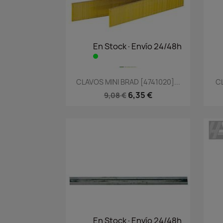
En Stock·Envío 24/48h
Vista rápida

CLAVOS MINI BRAD [4741020]...
C
6,35 €
9,08 €
En Stock·Envío 24/48h