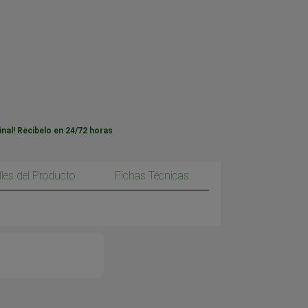
inal! Recíbelo en 24/72 horas
lles del Producto
Fichas Técnicas