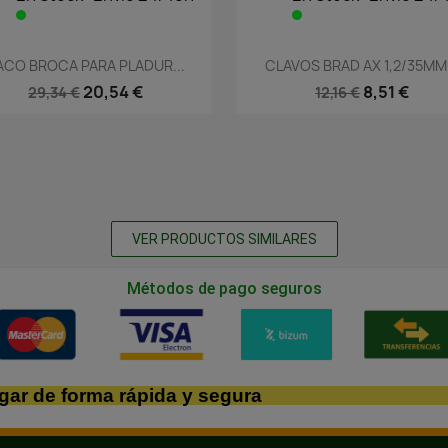
Vista rápida
Vista rápida


ACO BROCA PARA PLADUR...
CLAVOS BRAD AX 1,2/35MM.
20,54 €
8,51 €
29,34 €
12,16 €
VER PRODUCTOS SIMILARES
Métodos de pago seguros
gar de forma rápida y segura