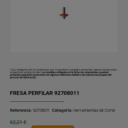
*Las imágenes de los productos son ilustrativas y pueden presentar ligeras variaciones
respecto al producto real.
Las medidas reflejadas en la ficha son orientativas y pueden
presentar pequeñas variaciones de algunos milímetros debido a las tolerancias propias del
proceso de fabricación.
FRESA PERFILAR 92708011
Referencia
92708011
Categoría
Herramientas de Corte
62,21 €