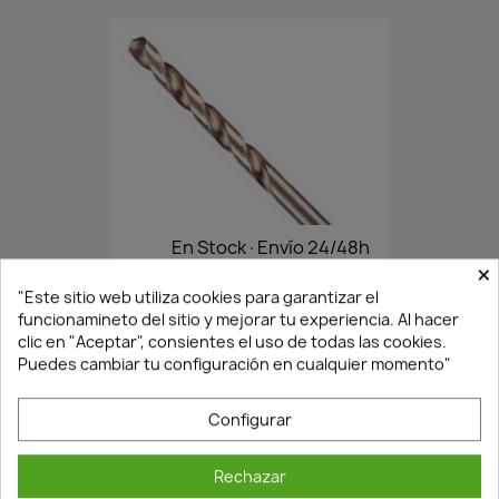
En Stock·Envío 24/48h
×
"Este sitio web utiliza cookies para garantizar el
funcionamineto del sitio y mejorar tu experiencia. Al hacer
BROCA CIL.HSS-COBALTO 6 MM
clic en "Aceptar", consientes el uso de todas las cookies.
2,55 €
3,64 €
Puedes cambiar tu configuración en cualquier momento"
Configurar
Rechazar