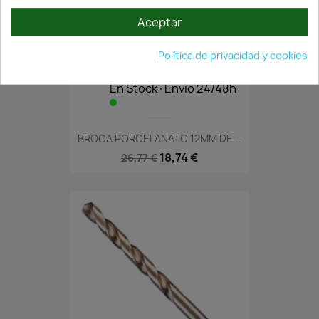
Aceptar
Política de privacidad y cookies
En Stock·Envío 24/48h
BROCA PORCELANATO 12MM DE...
18,74 €
26,77 €