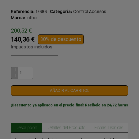
Referencia
17686
Categoría
Control Accesos
Marca
Inther
200,52 €
140,36 €
30% de descuento
Impuestos incluidos
AÑADIR AL CARRITO
¡Descuento ya aplicado en el precio final! Recíbelo en 24/72 horas
Descripción
Detalles del Producto
Fichas Técnicas