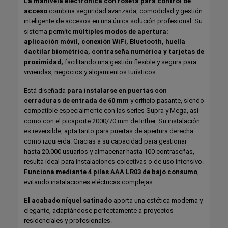
La manivela electrónica con roseta para control de
acceso
combina seguridad avanzada, comodidad y gestión
inteligente de accesos en una única solución profesional. Su
sistema permite
múltiples modos de apertura:
aplicación móvil, conexión WiFi, Bluetooth, huella
dactilar
biométrica, contraseña numérica y tarjetas de
proximidad,
facilitando una gestión flexible y segura para
viviendas, negocios y alojamientos turísticos.
Está diseñada
para instalarse en puertas con
cerraduras de entrada de 60 mm
y orificio pasante, siendo
compatible especialmente con las series Supra y Mega, así
como con el picaporte 2000/70 mm de Inther. Su instalación
es reversible, apta tanto para puertas de apertura derecha
como izquierda. Gracias a su capacidad para gestionar
hasta 20.000 usuarios y almacenar hasta 100 contraseñas,
resulta ideal para instalaciones colectivas o de uso intensivo.
Funciona mediante 4 pilas AAA LR03 de bajo consumo
,
evitando instalaciones eléctricas complejas.
El acabado níquel satinado
aporta una estética moderna y
elegante, adaptándose perfectamente a proyectos
residenciales y profesionales.