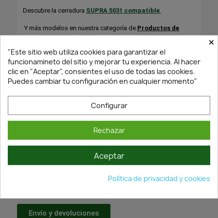
Descubre la cerradura
SUPRA 5031 compatible
Y más modelos en nuestra categoría de
Productos de
×
cerrajería
donde podrás encontrar también la Serie Mega
"Este sitio web utiliza cookies para garantizar el
👉
Consulta
Fichas Técnicas
y descubre todas las
funcionamineto del sitio y mejorar tu experiencia. Al hacer
características, medidas y ventajas de este producto.
clic en "Aceptar", consientes el uso de todas las cookies.
Puedes cambiar tu configuración en cualquier momento"
Dato curioso:
Los sistemas de control de acceso
biométrico reducen considerablemente el uso de
Configurar
llaves físicas y permiten gestionar accesos
temporales o remotos, algo especialmente
valorado en apartamentos turísticos y oficinas
Rechazar
modernas.
Aceptar
¡Últimas Unidades!
Política de privacidad y cookies
Envío y devoluciones