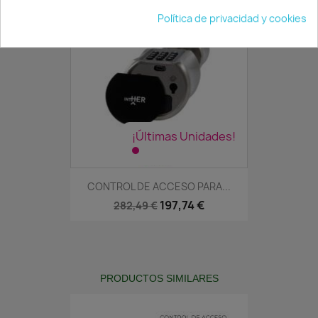
Política de privacidad y cookies
¡Últimas Unidades!
CONTROL DE ACCESO PARA...
197,74 €
282,49 €
PRODUCTOS SIMILARES