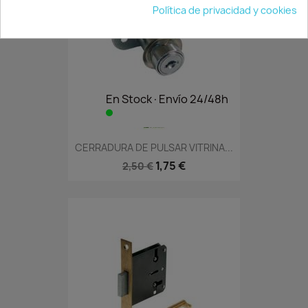
Política de privacidad y cookies
En Stock·Envío 24/48h
CERRADURA DE PULSAR VITRINA...
1,75 €
2,50 €