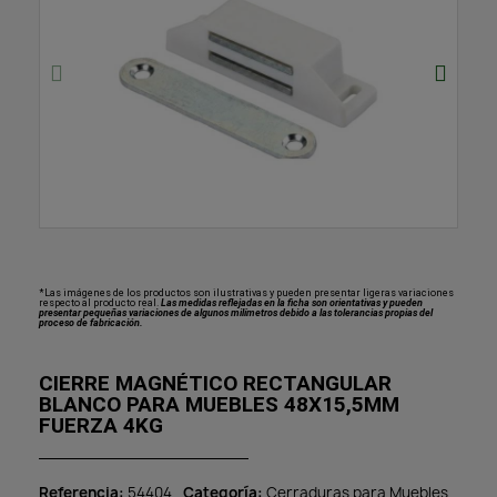
*Las imágenes de los productos son ilustrativas y pueden presentar ligeras variaciones
respecto al producto real.
Las medidas reflejadas en la ficha son orientativas y pueden
presentar pequeñas variaciones de algunos milímetros debido a las tolerancias propias del
proceso de fabricación.
CIERRE MAGNÉTICO RECTANGULAR
BLANCO PARA MUEBLES 48X15,5MM
FUERZA 4KG
Referencia
54404
Categoría
Cerraduras para Muebles