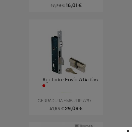
16,01 €
17,79 €
Agotado·Envío 7/14 días
CERRADURA EMBUTIR 7797...
29,09 €
41,55 €
×