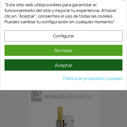
"Este sitio web utiliza cookies para garantizar el
funcionamineto del sitio y mejorar tu experiencia. Al hacer
clic en "Aceptar", consientes el uso de todas las cookies.
Puedes cambiar tu configuración en cualquier momento"
Configurar
¡Últimas Unidades!
Rechazar
Aceptar
CERRADURA HL 2002/30
17,54 €
19,49 €
Política de privacidad y cookies