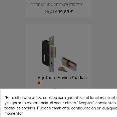
CERRADURA DE EMBUTIR 7791...
19,89 €
28,41 €
Agotado·Envío 7/14 días
CERRADURA EMBUTIR 9791...
"Este sitio web utiliza cookies para garantizar el funcionamineto
21,29 €
y mejorar tu experiencia. Al hacer clic en "Aceptar", consientes
30,41 €
todas las cookies. Puedes cambiar tu configuración en cualqui
momento"