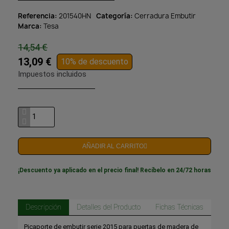
Referencia
201540HN
Categoría
Cerradura Embutir
Marca
Tesa
14,54 €
13,09 €
10% de descuento
Impuestos incluidos
AÑADIR AL CARRITO
¡Descuento ya aplicado en el precio final! Recíbelo en 24/72 horas
Descripción
Detalles del Producto
Fichas Técnicas
Picaporte de embutir serie 2015 para puertas de madera de