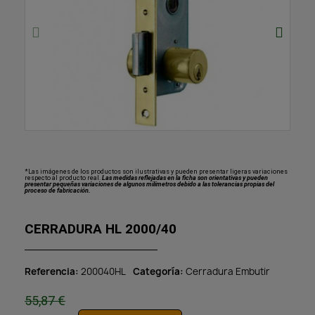
*Las imágenes de los productos son ilustrativas y pueden presentar ligeras variaciones
respecto al producto real.
Las medidas reflejadas en la ficha son orientativas y pueden
presentar pequeñas variaciones de algunos milímetros debido a las tolerancias propias del
proceso de fabricación.
CERRADURA HL 2000/40
Referencia
200040HL
Categoría
Cerradura Embutir
55,87 €