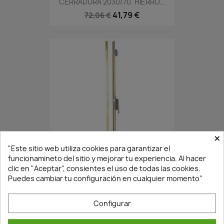
CERRADURA 2030/70. HIERRO...
41,79 €
72,06 €
×
En Stock·Envío 24/48h
"Este sitio web utiliza cookies para garantizar el
funcionamineto del sitio y mejorar tu experiencia. Al hacer
clic en "Aceptar", consientes el uso de todas las cookies.
CERRADURA CANTONERA 3P CR...
Puedes cambiar tu configuración en cualquier momento"
133,06 €
214,62 €
Configurar