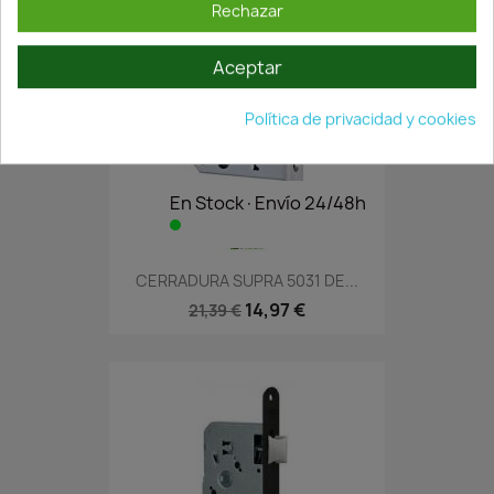
Rechazar
Aceptar
Política de privacidad y cookies
En Stock·Envío 24/48h
CERRADURA SUPRA 5031 DE...
14,97 €
21,39 €