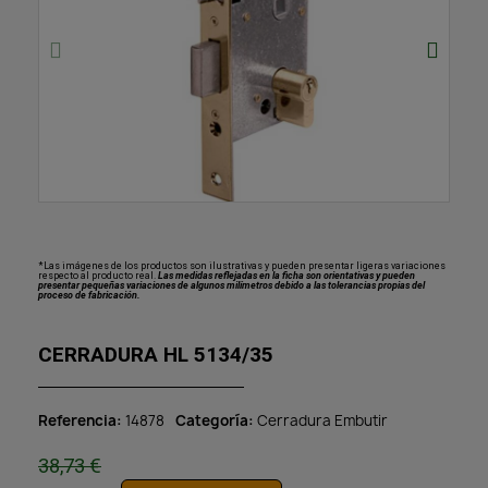
*Las imágenes de los productos son ilustrativas y pueden presentar ligeras variaciones
respecto al producto real.
Las medidas reflejadas en la ficha son orientativas y pueden
presentar pequeñas variaciones de algunos milímetros debido a las tolerancias propias del
proceso de fabricación.
CERRADURA HL 5134/35
Referencia
14878
Categoría
Cerradura Embutir
38,73 €