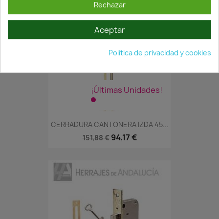
Rechazar
Aceptar
Política de privacidad y cookies
¡Últimas Unidades!
CERRADURA CANTONERA IZDA 45...
94,17 €
151,88 €