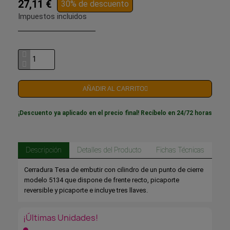
27,11 €
30% de descuento
Impuestos incluidos
AÑADIR AL CARRITO
¡Descuento ya aplicado en el precio final! Recíbelo en 24/72 horas
Descripción
Detalles del Producto
Fichas Técnicas
Cerradura Tesa de embutir con cilindro de un punto de cierre
modelo 5134 que dispone de frente recto, picaporte
reversible y picaporte e incluye tres llaves.
¡Últimas Unidades!