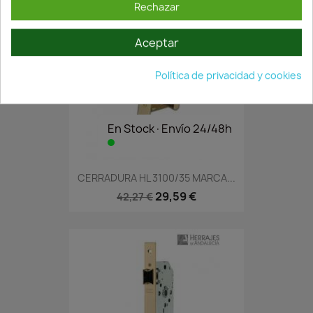
Rechazar
Aceptar
Política de privacidad y cookies
En Stock·Envío 24/48h
CERRADURA HL 3100/35 MARCA...
29,59 €
42,27 €