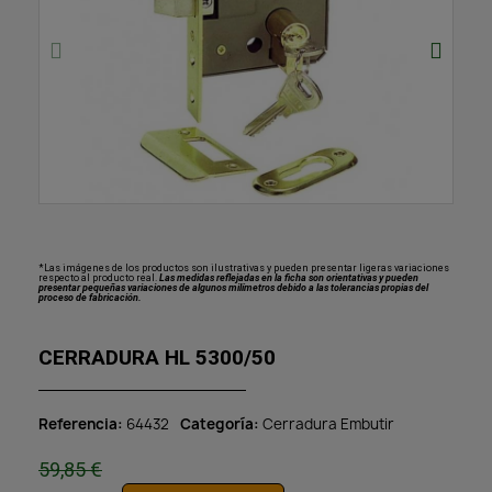
*Las imágenes de los productos son ilustrativas y pueden presentar ligeras variaciones
respecto al producto real.
Las medidas reflejadas en la ficha son orientativas y pueden
presentar pequeñas variaciones de algunos milímetros debido a las tolerancias propias del
proceso de fabricación.
CERRADURA HL 5300/50
Referencia
64432
Categoría
Cerradura Embutir
59,85 €