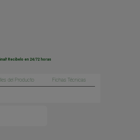
inal! Recíbelo en 24/72 horas
lles del Producto
Fichas Técnicas