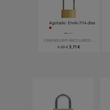
Agotado·Envío 7/14 días
Vista rápida

CANDADO BYP ARCO LARGO...
3,71 €
5,30 €