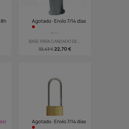
48h
Agotado·Envío 7/14 días
Vista rápida

.
BASE PARA CANDADO DE...
22,70 €
32,43 €
es!
Agotado·Envío 7/14 días