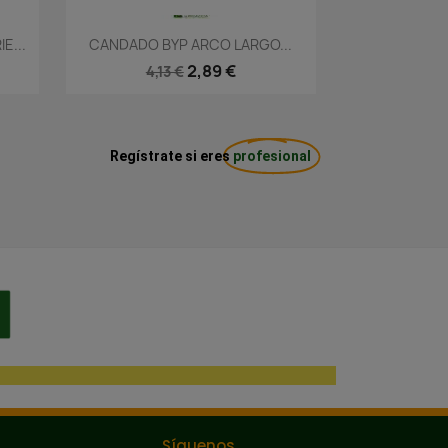
Vista rápida

E...
CANDADO BYP ARCO LARGO...
2,89 €
4,13 €
Regístrate si eres
profesional
Síguenos