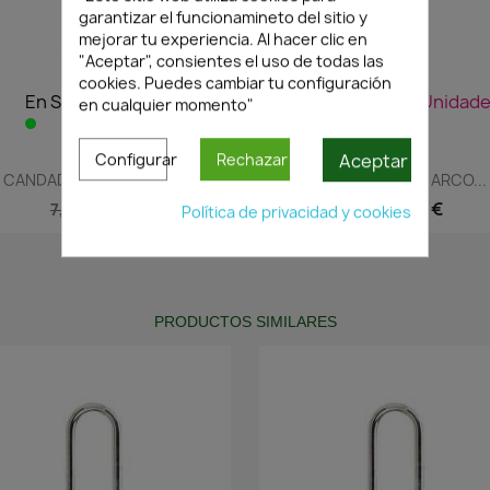
garantizar el funcionamineto del sitio y
mejorar tu experiencia. Al hacer clic en
"Aceptar", consientes el uso de todas las
cookies. Puedes cambiar tu configuración
En Stock·Envío 24/48h
¡Últimas Unidade
en cualquier momento"
Aceptar
Configurar
Rechazar
Vista rápida
Vista rápida


CANDADO BYP 302 ARCO...
CANDADO BYP 302 ARCO...
5,20 €
9,04 €
7,43 €
12,91 €
Política de privacidad y cookies
PRODUCTOS SIMILARES