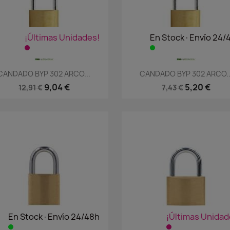
¡Últimas Unidades!
En Stock·Envío 24/
Vista rápida
Vista rápida


CANDADO BYP 302 ARCO...
CANDADO BYP 302 ARCO..
9,04 €
5,20 €
12,91 €
7,43 €
En Stock·Envío 24/48h
¡Últimas Unidad