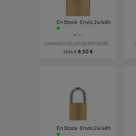
En Stock·Envío 24/48h
Vista rápida

CANDADO DE LATÓN BYP SERIE...
8,50 €
12,14 €
En Stock·Envío 24/48h