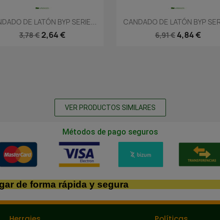
Vista rápida
Vista rápida


DADO DE LATÓN BYP SERIE...
CANDADO DE LATÓN BYP SERI
2,64 €
4,84 €
3,78 €
6,91 €
VER PRODUCTOS SIMILARES
Métodos de pago seguros
gar de forma rápida y segura
Herrajes
Políticas