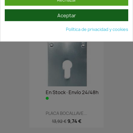
JUEGO BOCALLAVE YALE OBLIQ...
Aceptar
9,05 €
12,93 €
Política de privacidad y cookies
En Stock·Envío 24/48h
PLACA BOCALLAVE...
9,74 €
13,92 €