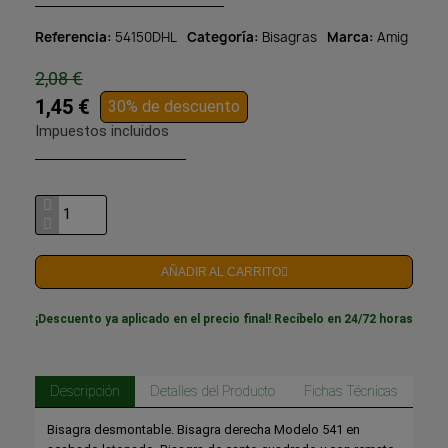
Referencia
54150DHL
Categoría
Bisagras
Marca
Amig
2,08 €
1,45 €
30% de descuento
Impuestos incluidos
AÑADIR AL CARRITO
¡Descuento ya aplicado en el precio final! Recíbelo en 24/72 horas
Descripción
Detalles del Producto
Fichas Técnicas
Bisagra desmontable. Bisagra derecha Modelo 541 en