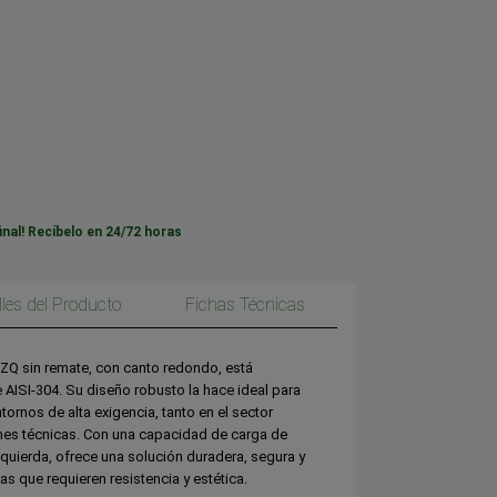
inal! Recíbelo en 24/72 horas
lles del Producto
Fichas Técnicas
ZQ sin remate, con canto redondo, está
 AISI-304. Su diseño robusto la hace ideal para
tornos de alta exigencia, tanto en el sector
ones técnicas. Con una capacidad de carga de
izquierda, ofrece una solución duradera, segura y
s que requieren resistencia y estética.