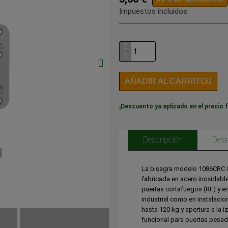
Impuestos incluidos
AÑADIR AL CARRITO
¡Descuento ya aplicado en el precio f
Descripción
Deta
La bisagra modelo 1086CRC I
fabricada en acero inoxidable
puertas cortafuegos (RF) y en
industrial como en instalaci
hasta 120 kg y apertura a la 
funcional para puertas pesada