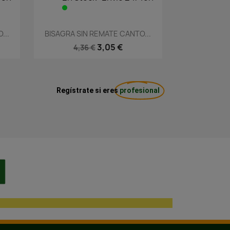
Vista rápida

...
BISAGRA SIN REMATE CANTO...
3,05 €
4,36 €
Regístrate si eres
profesional