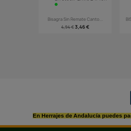
Vista rápida

Bisagra Sin Remate Canto...
BI
3,46 €
4,94 €
En Herrajes de Andalucía puedes pa