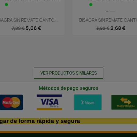
Vista rápida
Vista rápida


SAGRA SIN REMATE CANTO...
BISAGRA SIN REMATE CANTO
5,06 €
2,68 €
7,22 €
3,82 €
VER PRODUCTOS SIMILARES
Métodos de pago seguros
gar de forma rápida y segura