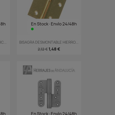
48h
En Stock·Envío 24/48h
Vista rápida

C...
BISAGRA DESMONTABLE HIERRO...
1,48 €
2,12 €
48h
En Stock·Envío 24/48h