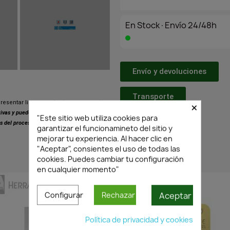
En Stock·Envío 24/48h
Envío y devoluciones
Transporte
×
resentar ligeras variaciones respecto
ativas y pueden presentar pequeñas
"Este sitio web utiliza cookies para
s del proceso de fabricación.
garantizar el funcionamineto del sitio y
mejorar tu experiencia. Al hacer clic en
"Aceptar", consientes el uso de todas las
cookies. Puedes cambiar tu configuración
PRODUCTOS SIMILARES
en cualquier momento"
Aceptar
Configurar
Rechazar
Política de privacidad y cookies