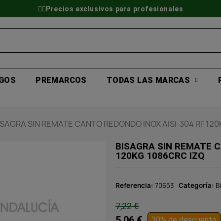
👷‍♂️Precios exclusivos para profesionales
GOS
PREMARCOS
TODAS LAS MARCAS
ISAGRA SIN REMATE CANTO REDONDO INOX AISI-304 RF 120
BISAGRA SIN REMATE C
120KG 1086CRC IZQ
Referencia
70653
Categoría
B
7,22 €
5,06 €
30% de descuento