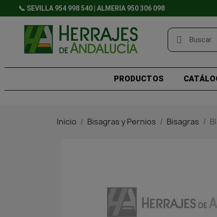
📞 SEVILLA 954 998 540 | ALMERÍA 950 306 098
PRODUCTOS
CATÁLO
Inicio
Bisagras y Pernios
Bisagras
B