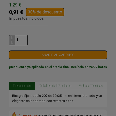
1,29 €
0,91 €
30% de descuento
Impuestos incluidos
AÑADIR AL CARRITO
¡Descuento ya aplicado en el precio final! Recíbelo en 24/72 horas
Descripción
Detalles del Producto
Fichas Técnicas
Bisagra fija modelo 207 de 30x35mm en hierro latonado y un
elegante color dorado con remates altos.
1 persona
agregó recientemente este artículo