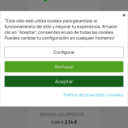
×
BISAGRA SOLAPADA DE...
"Este sitio web utiliza cookies para garantizar el
2,05 €
2,93 €
funcionamineto del sitio y mejorar tu experiencia. Al hacer
clic en "Aceptar", consientes el uso de todas las cookies.
Puedes cambiar tu configuración en cualquier momento"
Configurar
Rechazar
Aceptar
En Stock·Envío 24/48h
Política de privacidad y cookies
BISAGRA SOLAPADA DE...
2,14 €
3,06 €