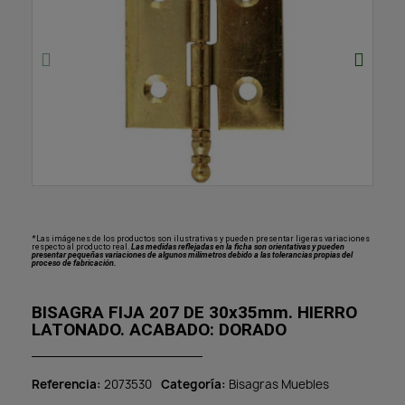
*Las imágenes de los productos son ilustrativas y pueden presentar ligeras variaciones
respecto al producto real.
Las medidas reflejadas en la ficha son orientativas y pueden
presentar pequeñas variaciones de algunos milímetros debido a las tolerancias propias del
proceso de fabricación.
BISAGRA FIJA 207 DE 30x35mm. HIERRO
LATONADO. ACABADO: DORADO
Referencia
2073530
Categoría
Bisagras Muebles