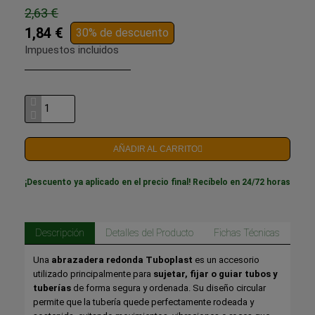
2,63 €
1,84 €
30% de descuento
Impuestos incluidos
AÑADIR AL CARRITO
¡Descuento ya aplicado en el precio final! Recíbelo en 24/72 horas
Descripción
Detalles del Producto
Fichas Técnicas
Una
abrazadera redonda Tuboplast
es un accesorio
utilizado principalmente para
sujetar, fijar o guiar tubos y
tuberías
de forma segura y ordenada. Su diseño circular
permite que la tubería quede perfectamente rodeada y