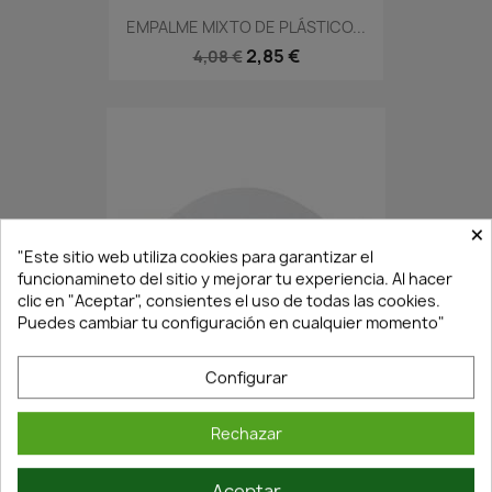
EMPALME MIXTO DE PLÁSTICO...
2,85 €
4,08 €
×
"Este sitio web utiliza cookies para garantizar el
funcionamineto del sitio y mejorar tu experiencia. Al hacer
clic en "Aceptar", consientes el uso de todas las cookies.
Puedes cambiar tu configuración en cualquier momento"
En Stock·Envío 24/48h
Configurar
CODO 90º RECTANGULAR BLANCO...
Rechazar
2,19 €
3,13 €
Aceptar