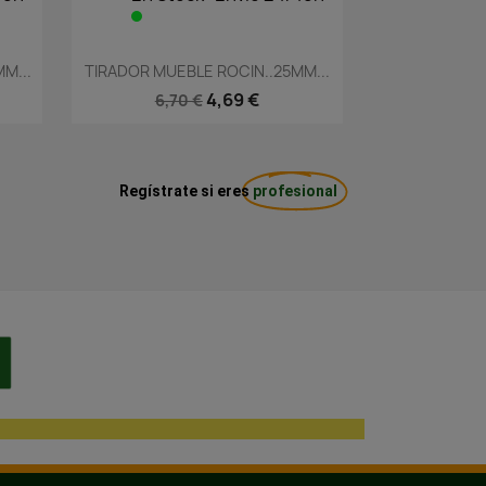
Vista rápida

M...
TIRADOR MUEBLE ROCIN..25MM...
4,69 €
6,70 €
Regístrate si eres
profesional