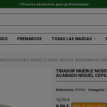
👷‍♂️Precios exclusivos para profesionales
GOS
PREMARCOS
TODAS LAS MARCAS
IRADOR MUEBLE MODELO WAVE MEDIDA..80X80MM ACABA
TIRADOR MUEBLE MODE
ACABADO NÍQUEL CEPI
Referencia
8101NC
Categoría
13,70 €
9,59 €
30% de descuento