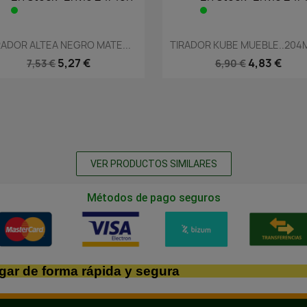
Vista rápida
Vista rápida


RADOR ALTEA NEGRO MATE...
TIRADOR KUBE MUEBLE..204M
5,27 €
4,83 €
7,53 €
6,90 €
VER PRODUCTOS SIMILARES
Métodos de pago seguros
gar de forma rápida y segura