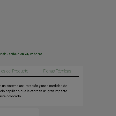
inal! Recíbelo en 24/72 horas
lles del Producto
Fichas Técnicas
 un sistema anti-rotación y unas medidas de
o cepillado que le otorgan un gran impacto
 está colocado.