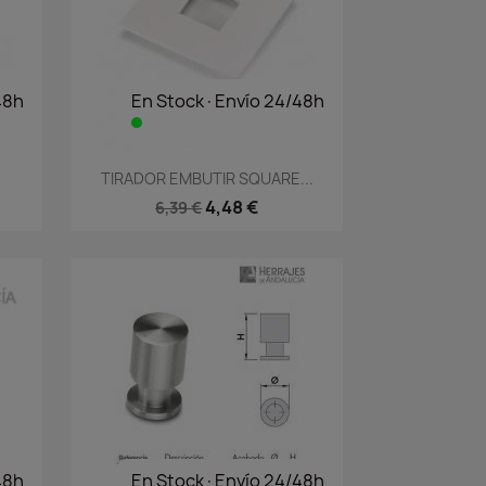
48h
En Stock·Envío 24/48h
Vista rápida

TIRADOR EMBUTIR SQUARE...
4,48 €
6,39 €
48h
En Stock·Envío 24/48h