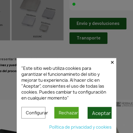
Envío y devoluciones
Transporte
×
resentar ligeras variaciones respecto
ativas y pueden presentar pequeñas
"Este sitio web utiliza cookies para
s del proceso de fabricación.
garantizar el funcionamineto del sitio y
mejorar tu experiencia. Al hacer clic en
"Aceptar", consientes el uso de todas las
cookies. Puedes cambiar tu configuración
PRODUCTOS SIMILARES
en cualquier momento"
Aceptar
Configurar
Rechazar
Política de privacidad y cookies