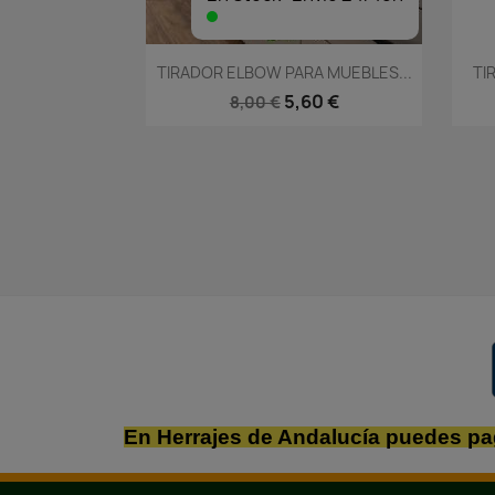
Vista rápida

TIRADOR ELBOW PARA MUEBLES...
TI
5,60 €
8,00 €
En Herrajes de Andalucía puedes pa