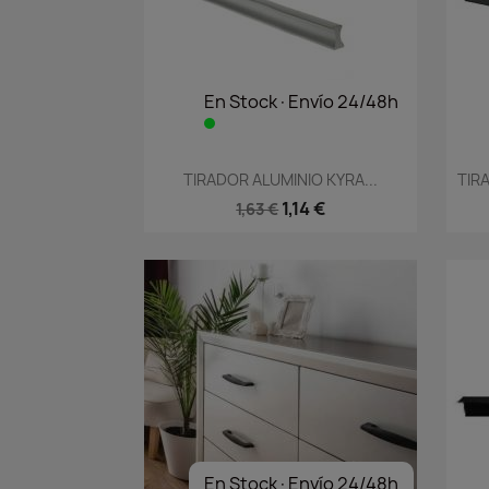
En Stock·Envío 24/48h
Vista rápida

TIRADOR ALUMINIO KYRA...
TIR
1,14 €
1,63 €
En Stock·Envío 24/48h