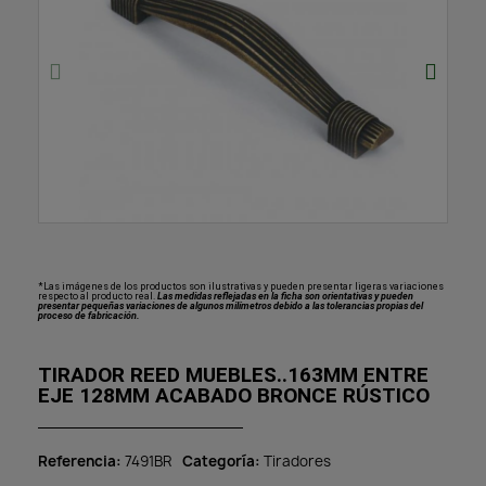
*Las imágenes de los productos son ilustrativas y pueden presentar ligeras variaciones
respecto al producto real.
Las medidas reflejadas en la ficha son orientativas y pueden
presentar pequeñas variaciones de algunos milímetros debido a las tolerancias propias del
proceso de fabricación.
TIRADOR REED MUEBLES..163MM ENTRE
EJE 128MM ACABADO BRONCE RÚSTICO
Referencia
7491BR
Categoría
Tiradores