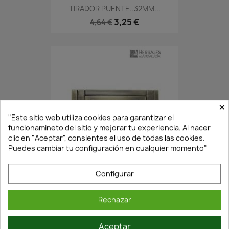
TIRADOR PUENTE..32MM...
3,25 €
4,64 €
×
"Este sitio web utiliza cookies para garantizar el
funcionamineto del sitio y mejorar tu experiencia. Al hacer
clic en "Aceptar", consientes el uso de todas las cookies.
Puedes cambiar tu configuración en cualquier momento"
En Stock·Envío 24/48h
Configurar
ASA MESILLA NOCHE..80X35MM...
Rechazar
2,03 €
2,90 €
Aceptar