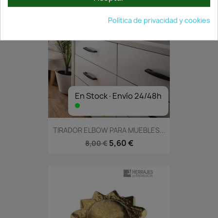
Política de privacidad y cookies
En Stock·Envío 24/48h
TIRADOR ELBOW PARA MUEBLES...
5,60 €
8,00 €