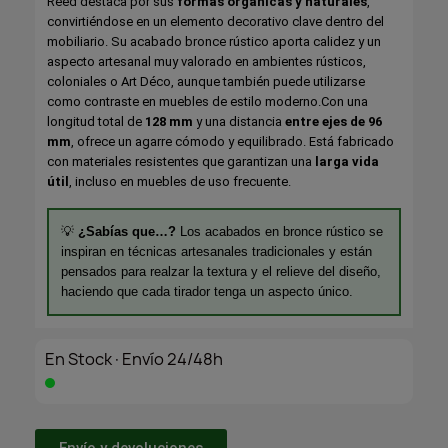
Reed destaca por sus
formas orgánicas y naturales
,
convirtiéndose en un elemento decorativo clave dentro del
mobiliario. Su acabado bronce rústico aporta calidez y un
aspecto artesanal muy valorado en ambientes rústicos,
coloniales o Art Déco, aunque también puede utilizarse
como contraste en muebles de estilo moderno.Con una
longitud total de
128 mm
y una distancia
entre ejes de 96
mm
, ofrece un agarre cómodo y equilibrado. Está fabricado
con materiales resistentes que garantizan una
larga vida
útil
, incluso en muebles de uso frecuente.
💡
¿Sabías que…?
Los acabados en bronce rústico se
inspiran en técnicas artesanales tradicionales y están
pensados para realzar la textura y el relieve del diseño,
haciendo que cada tirador tenga un aspecto único.
En Stock·Envío 24/48h
Envío y devoluciones