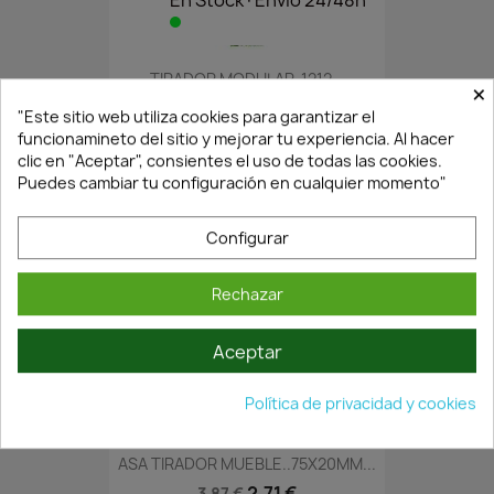
En Stock·Envío 24/48h
TIRADOR MODULAR..1212...
×
2,02 €
2,89 €
"Este sitio web utiliza cookies para garantizar el
funcionamineto del sitio y mejorar tu experiencia. Al hacer
clic en "Aceptar", consientes el uso de todas las cookies.
Puedes cambiar tu configuración en cualquier momento"
Configurar
Rechazar
Aceptar
En Stock·Envío 24/48h
Política de privacidad y cookies
ASA TIRADOR MUEBLE..75X20MM...
2,71 €
3,87 €