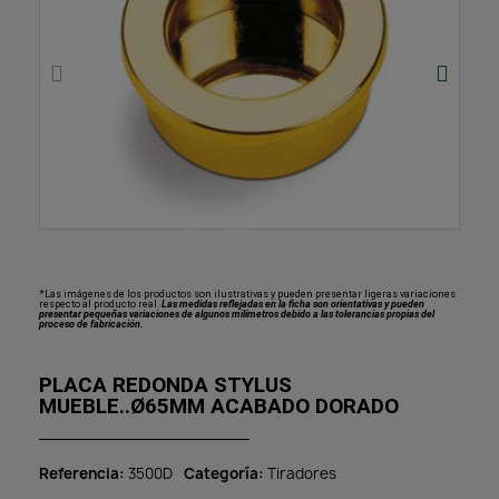
*Las imágenes de los productos son ilustrativas y pueden presentar ligeras variaciones
respecto al producto real.
Las medidas reflejadas en la ficha son orientativas y pueden
presentar pequeñas variaciones de algunos milímetros debido a las tolerancias propias del
proceso de fabricación.
PLACA REDONDA STYLUS
MUEBLE..Ø65MM ACABADO DORADO
Referencia
3500D
Categoría
Tiradores