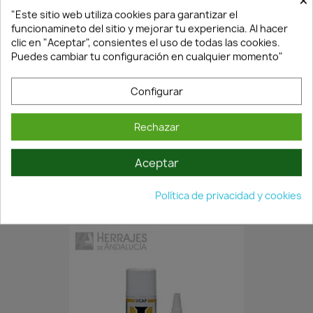
×
"Este sitio web utiliza cookies para garantizar el
funcionamineto del sitio y mejorar tu experiencia. Al hacer
clic en "Aceptar", consientes el uso de todas las cookies.
Puedes cambiar tu configuración en cualquier momento"
Configurar
En Stock·Envío 24/48h
Rechazar
Aceptar
SELLADOR DE MADERA SOUDAL...
3,98 €
5,69 €
Política de privacidad y cookies