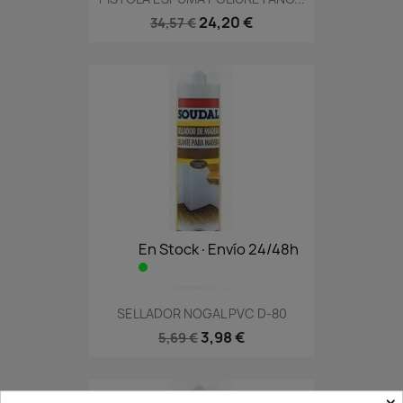
24,20 €
34,57 €
En Stock·Envío 24/48h
SELLADOR NOGAL PVC D-80
3,98 €
5,69 €