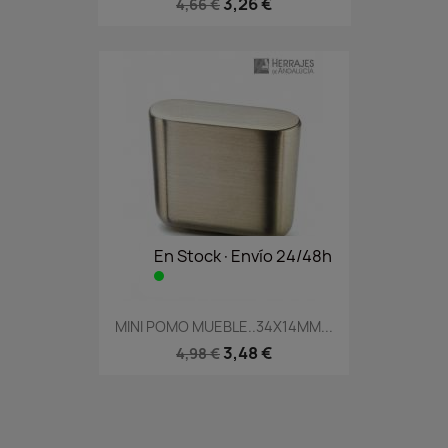
3,26 €
4,66 €
En Stock·Envío 24/48h
MINI POMO MUEBLE..34X14MM...
3,48 €
4,98 €