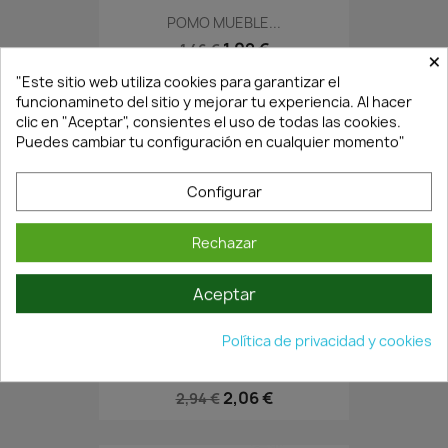
POMO MUEBLE...
1,02 €
1,46 €
×
"Este sitio web utiliza cookies para garantizar el
funcionamineto del sitio y mejorar tu experiencia. Al hacer
clic en "Aceptar", consientes el uso de todas las cookies.
Puedes cambiar tu configuración en cualquier momento"
Configurar
Rechazar
Aceptar
En Stock·Envío 24/48h
Política de privacidad y cookies
POMO MUEBLE MUESCA..Ø15MM...
2,06 €
2,94 €