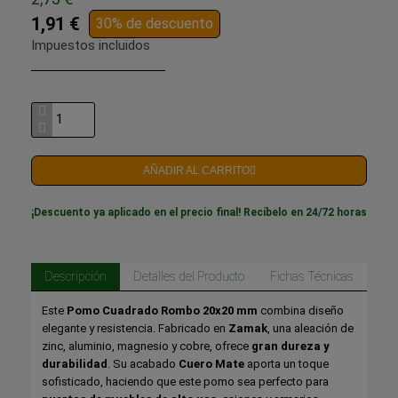
1,91 €
30% de descuento
Impuestos incluidos
AÑADIR AL CARRITO
¡Descuento ya aplicado en el precio final! Recíbelo en 24/72 horas
Descripción
Detalles del Producto
Fichas Técnicas
Este
Pomo Cuadrado Rombo 20x20 mm
combina diseño
elegante y resistencia. Fabricado en
Zamak
, una aleación de
zinc, aluminio, magnesio y cobre, ofrece
gran dureza y
durabilidad
. Su acabado
Cuero Mate
aporta un toque
sofisticado, haciendo que este pomo sea perfecto para