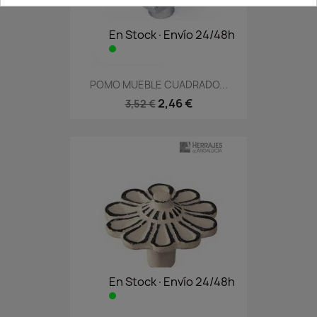
En Stock·Envío 24/48h
POMO MUEBLE CUADRADO...
2,46 €
3,52 €
En Stock·Envío 24/48h