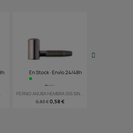
tock·Envío 24/48h
En Stock·Envío 24/48h
Vista rápida
Vista rápida

BA HEMBRA 055 SIN...
PERNIO ANUBA 535 MACHO SIN...
0,58 €
0,19 €
,83 €
0,28 €