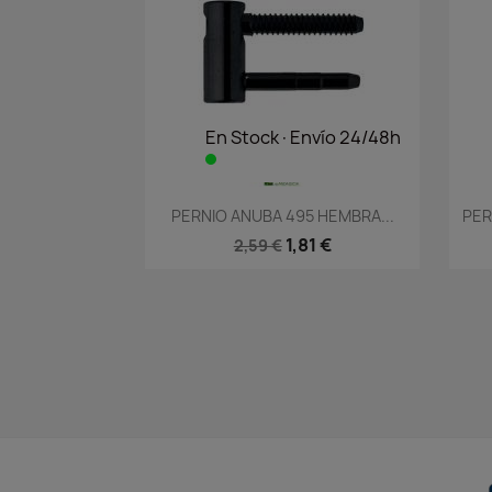
En Stock·Envío 24/48h
Vista rápida

PERNIO ANUBA 495 HEMBRA...
PER
1,81 €
2,59 €