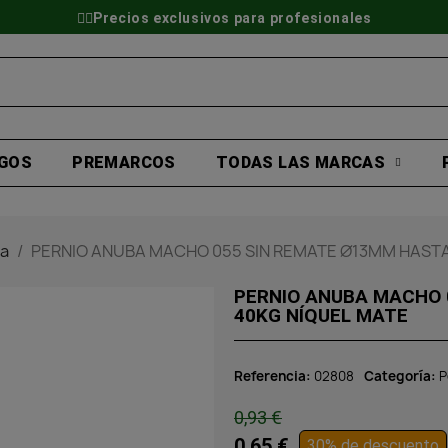
👷‍♂️Precios exclusivos para profesionales
GOS
PREMARCOS
TODAS LAS MARCAS
ba
PERNIO ANUBA MACHO 055 SIN REMATE Ø13MM HASTA
PERNIO ANUBA MACHO 
40KG NÍQUEL MATE
Referencia
02808
Categoría
P
0,93 €
0,65 €
30% de descuento