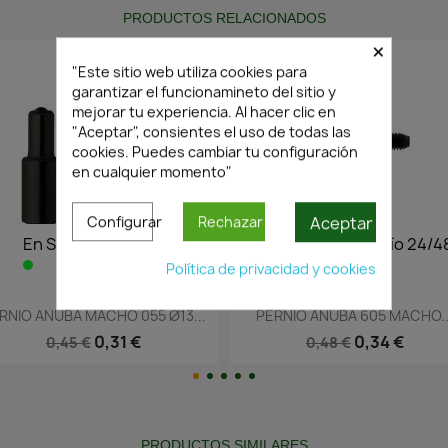
PRODUCTOS RELACIONADOS
×
"Este sitio web utiliza cookies para
garantizar el funcionamineto del sitio y
mejorar tu experiencia. Al hacer clic en
"Aceptar", consientes el uso de todas las
cookies. Puedes cambiar tu configuración
en cualquier momento"
Aceptar
Configurar
Rechazar
o 24/48h
En Stock·Envío 24/48h
En S
Política de privacidad y cookies
ida
Vista rápida


055 Ø13...
PERNIO ANUBA 605 MACHO...
PERNIO ANU
€
0,34 €
0,48 €
0
PRODUCTOS SIMILARES