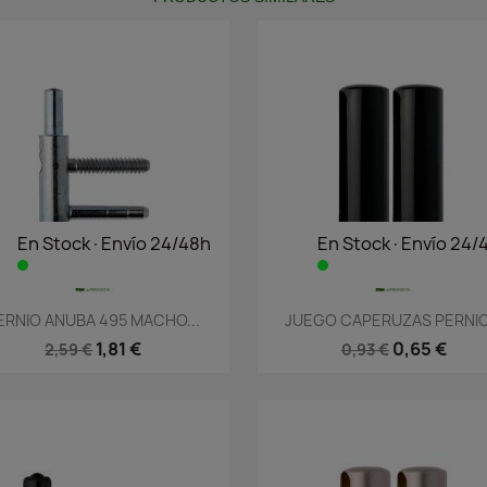
En Stock·Envío 24/48h
En Stock·Envío 24/
Vista rápida
Vista rápida


ERNIO ANUBA 495 MACHO...
JUEGO CAPERUZAS PERNIO.
1,81 €
0,65 €
2,59 €
0,93 €