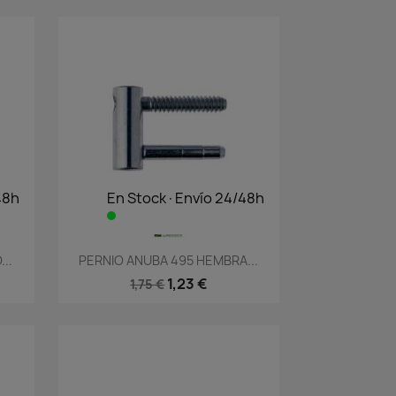
48h
En Stock·Envío 24/48h
Vista rápida

..
PERNIO ANUBA 495 HEMBRA...
1,23 €
1,75 €