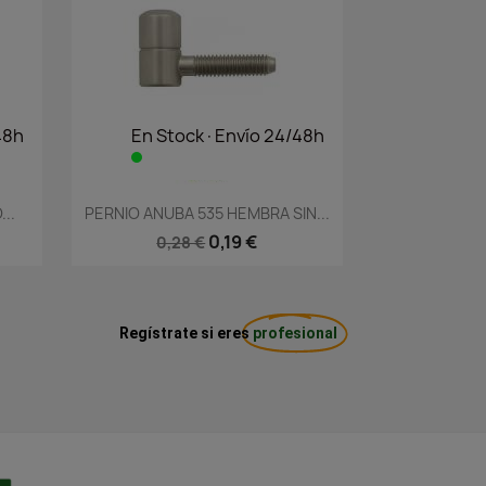
48h
En Stock·Envío 24/48h
Vista rápida

..
PERNIO ANUBA 535 HEMBRA SIN...
0,19 €
0,28 €
Regístrate si eres
profesional