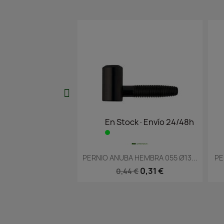
En Stock·Envío 24/48h
En Stock·Enví
Vista rápida
Vista ráp


PERNIO ANUBA HEMBRA 055 Ø13...
PERNIO ANUBA MACHO 
0,31 €
0,31 
0,44 €
0,45 €