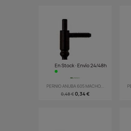
En Stock·Envío 24/48h
Vista rápida

PERNIO ANUBA 605 MACHO...
P
0,34 €
0,48 €