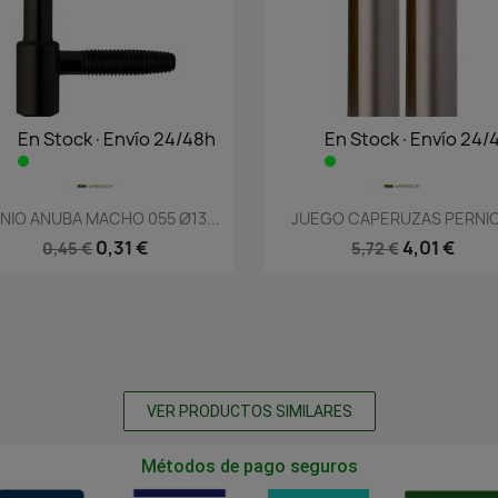
En Stock·Envío 24/48h
En Stock·Envío 24/
Vista rápida
Vista rápida


NIO ANUBA MACHO 055 Ø13...
JUEGO CAPERUZAS PERNIO.
0,31 €
4,01 €
0,45 €
5,72 €
VER PRODUCTOS SIMILARES
Métodos de pago seguros