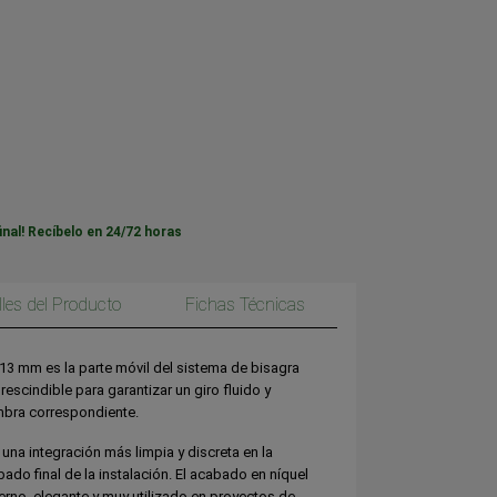
inal! Recíbelo en 24/72 horas
lles del Producto
Fichas Técnicas
3 mm es la parte móvil del sistema de bisagra
scindible para garantizar un giro fluido y
mbra correspondiente.
una integración más limpia y discreta en la
ado final de la instalación. El acabado en níquel
no, elegante y muy utilizado en proyectos de