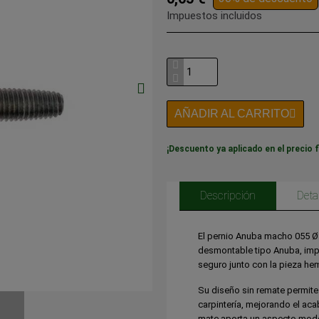
Impuestos incluidos
AÑADIR AL CARRITO
¡Descuento ya aplicado en el precio f
Descripción
Deta
El pernio Anuba macho 055 Ø1
desmontable tipo Anuba, impre
seguro junto con la pieza he
Su diseño sin remate permite 
carpintería, mejorando el acab
mate aporta un aspecto moder