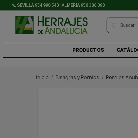
📞 SEVILLA 954 998 540 | ALMERÍA 950 306 098
PRODUCTOS
CATÁLO
Inicio
Bisagras y Pernios
Pernios Anu