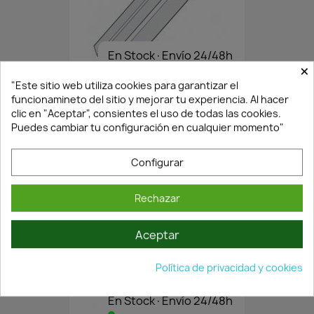
En Stock·Envío 24/48h
×
"Este sitio web utiliza cookies para garantizar el
funcionamineto del sitio y mejorar tu experiencia. Al hacer
PERFIL VERTICAL DE ALUMINIO...
clic en "Aceptar", consientes el uso de todas las cookies.
13,39 €
19,13 €
Puedes cambiar tu configuración en cualquier momento"
Configurar
Rechazar
Aceptar
Política de privacidad y cookies
En Stock·Envío 24/48h