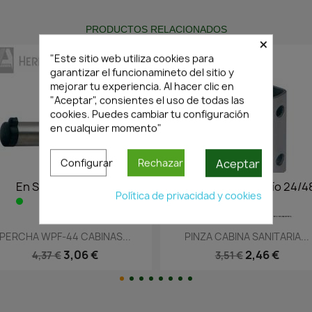
PRODUCTOS RELACIONADOS
×
"Este sitio web utiliza cookies para
garantizar el funcionamineto del sitio y
mejorar tu experiencia. Al hacer clic en
"Aceptar", consientes el uso de todas las
cookies. Puedes cambiar tu configuración
en cualquier momento"
Aceptar
Configurar
Rechazar
4/48h
En Stock·Envío 24/48h
En Stoc
Política de privacidad y cookies
Vista rápida
Vist


...
PINZA CABINA SANITARIA...
PERCHA SIMP
2,46 €
3,51 €
3,63 €