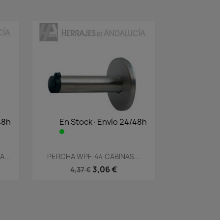
48h
En Stock·Envío 24/48h
Vista rápida

...
PERCHA WPF-44 CABINAS...
3,06 €
4,37 €