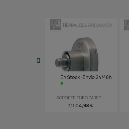
En Stock·Envío 24/48h
En Stock·Envío 2
Vista rápida
Vista rápida


SOPORTE TUBO PARED...
PERCHA WPF-44 CABINAS
4,98 €
3,06 €
7,11 €
4,37 €