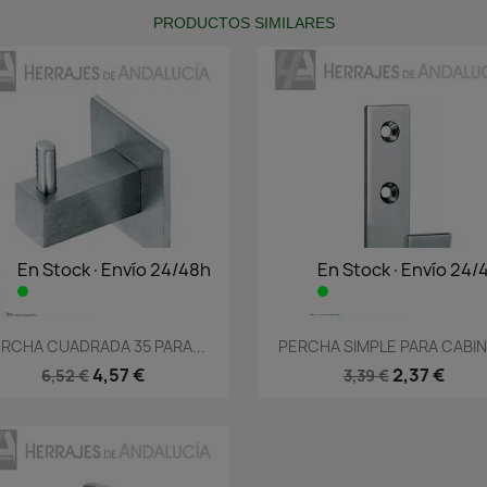
PRODUCTOS SIMILARES
En Stock·Envío 24/48h
En Stock·Envío 24/
Vista rápida
Vista rápida


RCHA CUADRADA 35 PARA...
PERCHA SIMPLE PARA CABINA
4,57 €
2,37 €
6,52 €
3,39 €