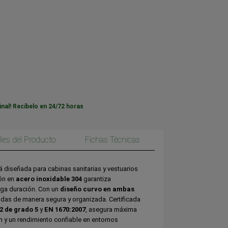
inal! Recíbelo en 24/72 horas
lles del Producto
Fichas Técnicas
á diseñada para cabinas sanitarias y vestuarios
ión en
acero inoxidable 304
garantiza
rga duración. Con un
diseño curvo en ambas
ndas de manera segura y organizada. Certificada
 de grado 5
y
EN 1670:2007
, asegura máxima
n y un rendimiento confiable en entornos