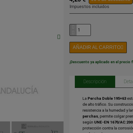
Impuestos incluidos
AÑADIR AL CARRITO
¡Descuento ya aplicado en el precio f
Descripción
Deta
La
Percha Doble 195×63
est
de alto tráfico. Su construcc
resistencia a la humedad y la
perchas
, permite colgar pre
según
UNE-EN 1670/AC:2002
protección contra la corrosió