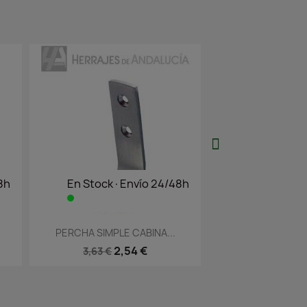
k·Envío 24/48h
En Stock·Envío 24/48h
a rápida
Vista rápida

LE CABINA...
PERCHA CUADRADA 35 PARA...
PER
2,54 €
4,57 €
6,52 €