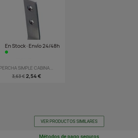
En Stock·Envío 24/48h
Vista rápida

PERCHA SIMPLE CABINA...
2,54 €
3,63 €
VER PRODUCTOS SIMILARES
Métodos de pago seguros