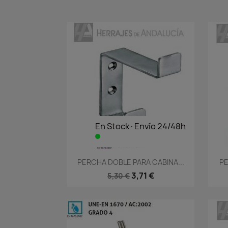
En Stock·Envío 24/48h
Vista rápida

PERCHA DOBLE PARA CABINA...
PE
3,71 €
5,30 €