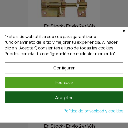
En Stock·Envío 24/48h
×
"Este sitio web utiliza cookies para garantizar el
funcionamineto del sitio y mejorar tu experiencia. Al hacer
PASADOR SOBREPONER...
clic en "Aceptar", consientes el uso de todas las cookies.
2,06 €
Puedes cambiar tu configuración en cualquier momento"
2,94 €
Configurar
Rechazar
Aceptar
Política de privacidad y cookies
En Stock·Envío 24/48h