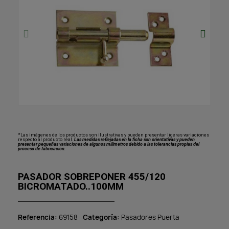
*Las imágenes de los productos son ilustrativas y pueden presentar ligeras variaciones
respecto al producto real.
Las medidas reflejadas en la ficha son orientativas y pueden
presentar pequeñas variaciones de algunos milímetros debido a las tolerancias propias del
proceso de fabricación.
PASADOR SOBREPONER 455/120
BICROMATADO..100MM
Referencia
69158
Categoría
Pasadores Puerta