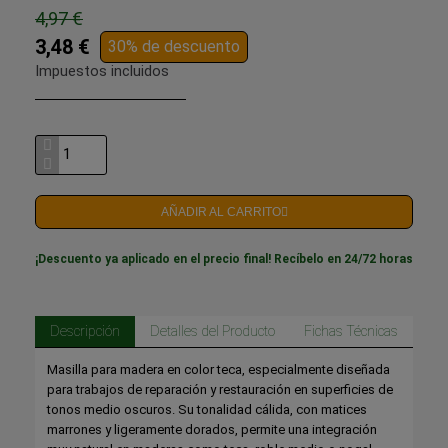
4,97 €
3,48 €
30% de descuento
Impuestos incluidos
AÑADIR AL CARRITO
¡Descuento ya aplicado en el precio final! Recíbelo en 24/72 horas
Descripción
Detalles del Producto
Fichas Técnicas
Masilla para madera en color teca, especialmente diseñada
para trabajos de reparación y restauración en superficies de
tonos medio oscuros. Su tonalidad cálida, con matices
marrones y ligeramente dorados, permite una integración