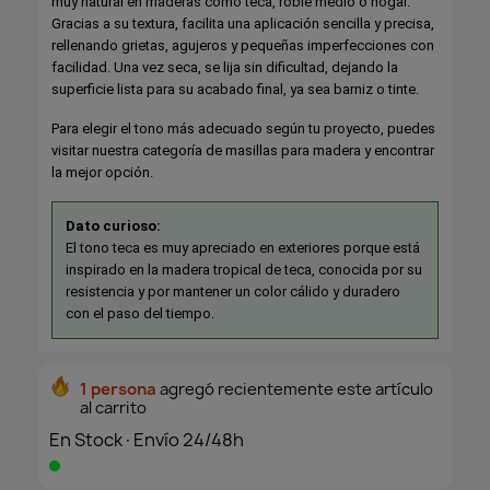
muy natural en maderas como teca, roble medio o nogal.
Gracias a su textura, facilita una aplicación sencilla y precisa,
rellenando grietas, agujeros y pequeñas imperfecciones con
facilidad. Una vez seca, se lija sin dificultad, dejando la
superficie lista para su acabado final, ya sea barniz o tinte.
Para elegir el tono más adecuado según tu proyecto, puedes
visitar nuestra categoría de masillas para madera y encontrar
la mejor opción.
Dato curioso:
El tono teca es muy apreciado en exteriores porque está
inspirado en la madera tropical de teca, conocida por su
resistencia y por mantener un color cálido y duradero
con el paso del tiempo.
1 persona
agregó recientemente este artículo
al carrito
En Stock·Envío 24/48h