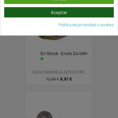
Aceptar
Política de privacidad y cookies
En Stock·Envío 24/48h
JUEGO MANIVELA ALTEA CON...
8,81 €
12,58 €