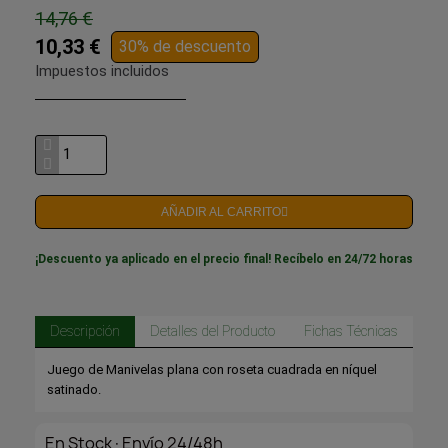
14,76 €
10,33 €
30% de descuento
Impuestos incluidos
AÑADIR AL CARRITO
¡Descuento ya aplicado en el precio final! Recíbelo en 24/72 horas
Descripción
Detalles del Producto
Fichas Técnicas
Juego de Manivelas plana con roseta cuadrada en níquel
satinado.
En Stock·Envío 24/48h