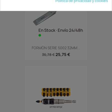
Política de privacidad y cookies
En Stock·Envío 24/48h
FORMÓN SERIE 5002 32MM...
25,75 €
36,78 €