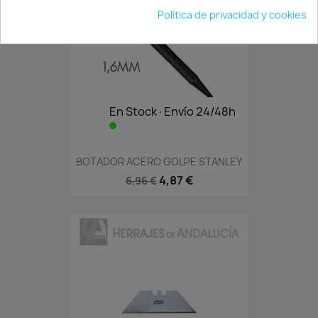
Política de privacidad y cookies
En Stock·Envío 24/48h
BOTADOR ACERO GOLPE STANLEY
4,87 €
6,96 €