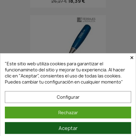
18,39 €
26,27 €
×
"Este sitio web utiliza cookies para garantizar el
funcionamineto del sitio y mejorar tu experiencia. Al hacer
clic en "Aceptar", consientes el uso de todas las cookies.
En Stock·Envío 24/48h
Puedes cambiar tu configuración en cualquier momento"
Configurar
FORMÓN SERIE 5002 18MM...
20,84 €
29,78 €
Rechazar
Aceptar