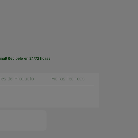
inal! Recíbelo en 24/72 horas
lles del Producto
Fichas Técnicas