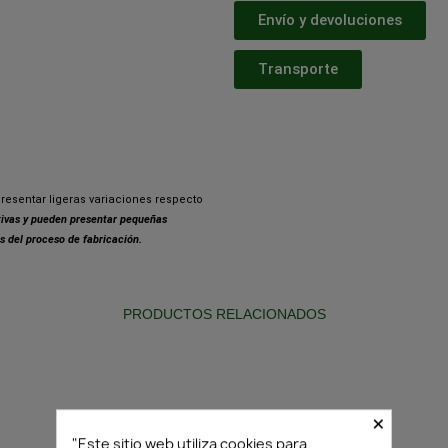
Envío y devoluciones
Transporte
resentar ligeras variaciones respecto
ativas y pueden presentar pequeñas
s del proceso de fabricación.
PRODUCTOS RELACIONADOS
×
"Este sitio web utiliza cookies para