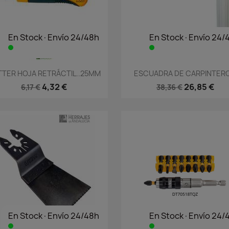
En Stock·Envío 24/48h
En Stock·Envío 24/
Vista rápida
Vista rápida


TER HOJA RETRÁCTIL..25MM
ESCUADRA DE CARPINTERO.
4,32 €
26,85 €
6,17 €
38,36 €
En Stock·Envío 24/48h
En Stock·Envío 24/