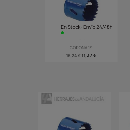
En Stock·Envío 24/48h
Vista rápida

CORONA 19
11,37 €
16,24 €