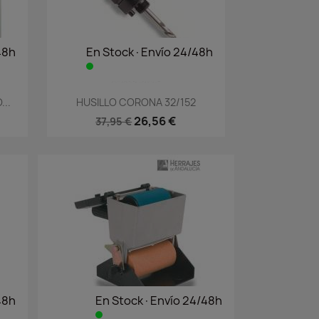
48h
En Stock·Envío 24/48h
Vista rápida

..
HUSILLO CORONA 32/152
26,56 €
37,95 €
48h
En Stock·Envío 24/48h