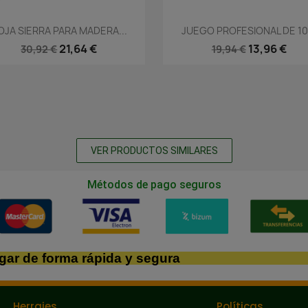
Vista rápida
Vista rápida


OJA SIERRA PARA MADERA...
JUEGO PROFESIONAL DE 10.
21,64 €
13,96 €
30,92 €
19,94 €
VER PRODUCTOS SIMILARES
Métodos de pago seguros
gar de forma rápida y segura
Herrajes
Políticas