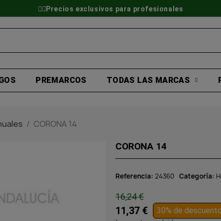
👷‍♂️Precios exclusivos para profesionales
GOS
PREMARCOS
TODAS LAS MARCAS
nuales
CORONA 14
CORONA 14
Referencia
24360
Categoría
H
16,24 €
11,37 €
30% de descuent