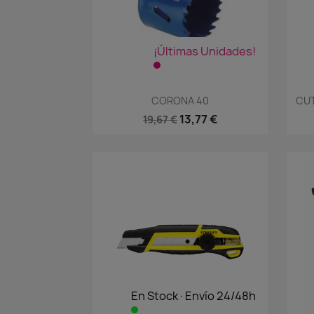
¡Últimas Unidades!
Vista rápida

CORONA 40
CUT
13,77 €
19,67 €
En Stock·Envío 24/48h