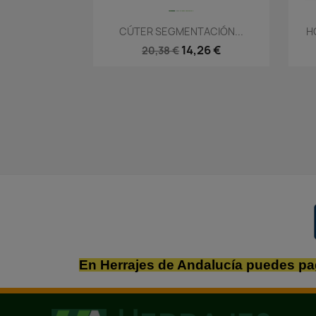
Vista rápida

CÚTER SEGMENTACIÓN...
H
14,26 €
20,38 €
En Herrajes de Andalucía puedes pa