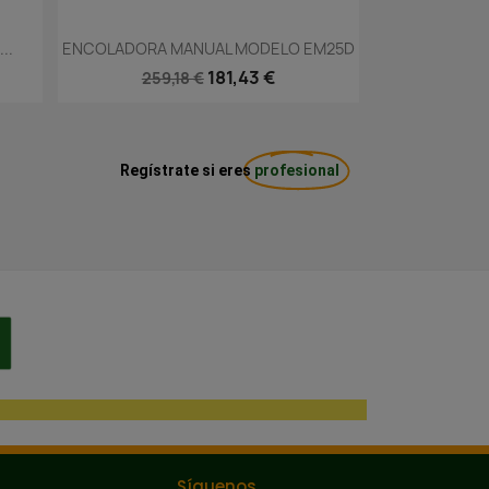
Vista rápida

..
ENCOLADORA MANUAL MODELO EM25D
181,43 €
259,18 €
Regístrate si eres
profesional
Síguenos