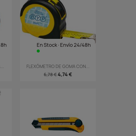
48h
En Stock·Envío 24/48h
Vista rápida

..
FLEXÓMETRO DE GOMA CON...
4,74 €
6,78 €