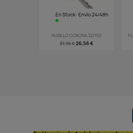
En Stock·Envío 24/48h
Vista rápida

HUSILLO CORONA 32/152
PU
26,56 €
37,95 €