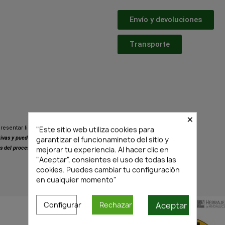
Envío y devoluciones
Transporte
×
"Este sitio web utiliza cookies para
resentar ligeras variaciones respecto
garantizar el funcionamineto del sitio y
ativas y pueden presentar pequeñas
mejorar tu experiencia. Al hacer clic en
s del proceso de fabricación.
"Aceptar", consientes el uso de todas las
cookies. Puedes cambiar tu configuración
en cualquier momento"
PRODUCTOS SIMILARES
Aceptar
Configurar
Rechazar