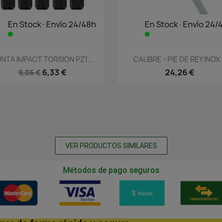
En Stock·Envío 24/48h
En Stock·Envío 24/
Vista rápida
Vista rápida


NTA IMPACT TORSION PZ1...
CALIBRE - PIE DE REY INOX.
6,33 €
24,26 €
9,05 €
VER PRODUCTOS SIMILARES
Métodos de pago seguros