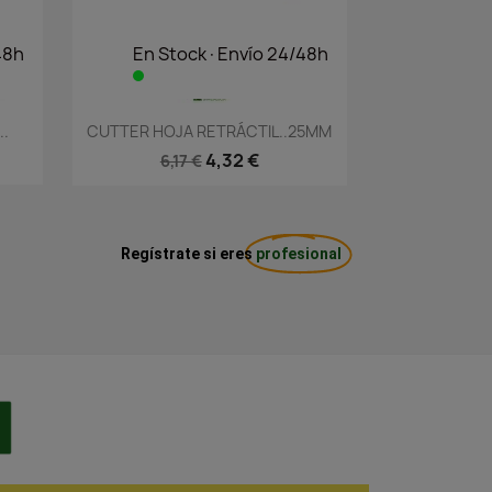
48h
En Stock·Envío 24/48h
Vista rápida

..
CUTTER HOJA RETRÁCTIL..25MM
4,32 €
6,17 €
Regístrate si eres
profesional