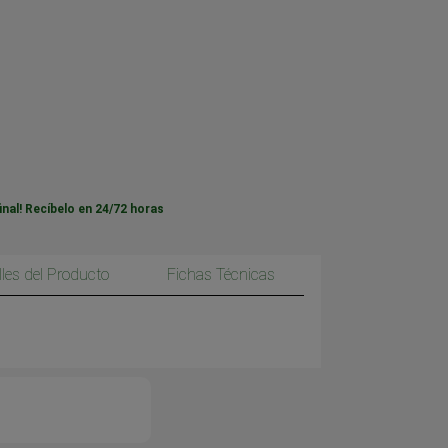
inal! Recíbelo en 24/72 horas
lles del Producto
Fichas Técnicas