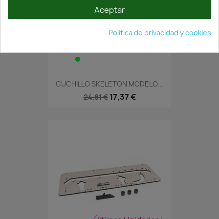
Aceptar
Política de privacidad y cookies
En Stock·Envío 24/48h
CUCHILLO SKELETON MODELO...
17,37 €
24,81 €